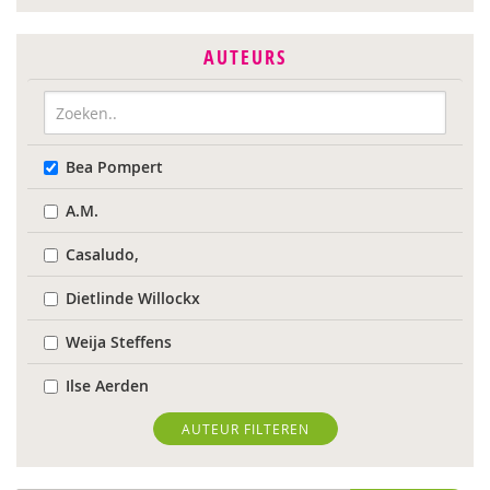
AUTEURS
Bea Pompert
A.M.
Casaludo,
Dietlinde Willockx
Weija Steffens
Ilse Aerden
Pauline van Aken
AUTEUR FILTEREN
Evelyn Akkermans