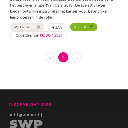
Ed Buitenhek
het best leren in spel (Van Oers, 2018). De spelactiviteiten
bieden ontwikkelingsruimte met kansen voor belangrijke
Wouter Bulckaert
leerprocessen in de volle...
Ingrid Bunnik
MEER INFO
€
3,95
KOPEN
Onderdeel van
KIDDO 4 2021
Jeanet Bus
Fanny Cattenstart
«
1
»
Lieve Claeys
Wilmie Colbers
Mirjam Companjen
Ashley Cowles
© COPYRIGHT 2026
Jessica Crezee
Maartje van Daalen-Kapteijns