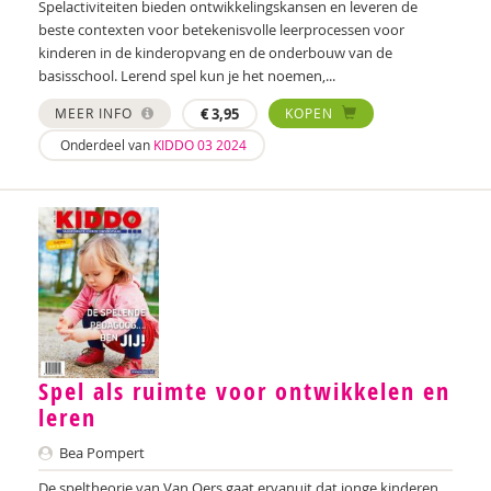
Spelactiviteiten bieden ontwikkelingskansen en leveren de
Anne Bijsterbosch
beste contexten voor betekenisvolle leerprocessen voor
kinderen in de kinderopvang en de onderbouw van de
Joyce Blauwhoff
basisschool. Lerend spel kun je het noemen,...
Mascha Boelaars
MEER INFO
€
3,95
KOPEN
Onderdeel van
KIDDO 03 2024
Annerieke Boland
Lilian van der Bolt
Marianne Boogaard
Caroline Boudry
Iris Brandsteder
Kees Broekhof
Spel als ruimte voor ontwikkelen en
leren
Miranda Bron
Bea Pompert
Helma Brouwers
De speltheorie van Van Oers gaat ervanuit dat jonge kinderen