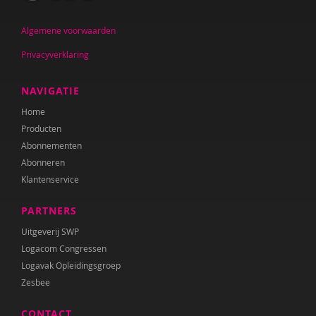
Resi Damhuis
Jan De Mets
Algemene voorwaarden
Privacyverklaring
Bart Declercq
Amanda Dietrich
NAVIGATIE
Home
Nanne van Doorn
Producten
Wieteke van Dort
Abonnementen
Abonneren
Sandra van Duijn
Klantenservice
Marilse Eerkens
PARTNERS
Loïs Eijgenraam
Uitgeverij SWP
Logacom Congressen
Lonneke van Elburg
Logavak Opleidingsgroep
Lynn van Ewijk
Zesbee
Belinda Fallaux
CONTACT