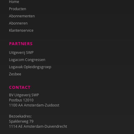
Home
Mariëlle Cloin
Producten
Resi Damhuis
Abonnementen
Abonneren
Annika de Haan
Klantenservice
Teije ten Den
PARTNERS
Kirsten Dijk
Uitgeverij SWP
Logacom Congressen
Leen Dom
Logavak Opleidingsgroep
Zesbee
Nanne van Doorn
CONTACT
Anne L. Douglass
BV Uitgeverij SWP
Marieke Effting
Postbus 12010
1100 AA Amsterdam-Zuidoost
Remco van Eijkel
Bezoekadres:
Spaklerweg 79
Corina Elzenaar
1114 AE Amsterdam-Duivendrecht