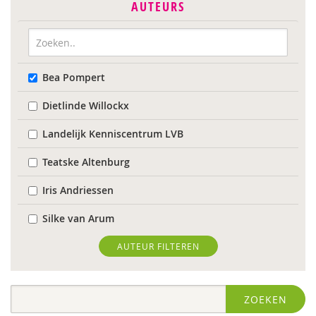
AUTEURS
Bea Pompert
Dietlinde Willockx
Landelijk Kenniscentrum LVB
Teatske Altenburg
Iris Andriessen
Silke van Arum
Roli Ayutsede
AUTEUR FILTEREN
Sebastiaan Baauw
ZOEKEN
Laura Batstra