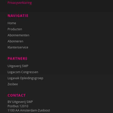
Privacyverklaring
Ester van den Boog
Caroline Boudry
NAVIGATIE
Home
Shirine Bousaid
Producten
Miranda Bron
Abonnementen
Abonneren
Helma Brouwers
Klantenservice
Marieke Bruil
PARTNERS
Arie de Bruin
Uitgeverij SWP
Logacom Congressen
Ed Buitenhek
Logavak Opleidingsgroep
Zesbee
Wouter Bulckaert
CONTACT
Theo Cappon
BV Uitgeverij SWP
Lieve Claeys
Postbus 12010
1100 AA Amsterdam-Zuidoost