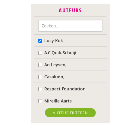
AUTEURS
Lucy Kok
A.C.Quik-Schuijt
An Leysen,
Casaludo,
Respect Foundation
Mireille Aarts
Marijke Adema
AUTEUR FILTEREN
Ilse Aerden