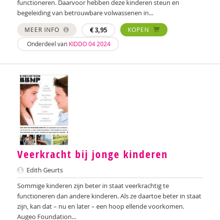
functioneren. Daarvoor hebben deze kinderen steun en
Zeina Bassa
begeleiding van betrouwbare volwassenen in...
Laura Batstra
MEER INFO
€
3,95
KOPEN
Onderdeel van
KIDDO 04 2024
Rebecca Beck
Maria Hetty van den Berg
Remco van den Berg
Brenda Berns
Annemiek van Beurden
Anne Bijsterbosch
Veerkracht bij jonge kinderen
Joyce Blauwhoff
Edith Geurts
Mascha Boelaars
Sommige kinderen zijn beter in staat veerkrachtig te
functioneren dan andere kinderen. Als ze daartoe beter in staat
Marieke Boelhouwer
zijn, kan dat – nu en later – een hoop ellende voorkomen.
Augeo Foundation...