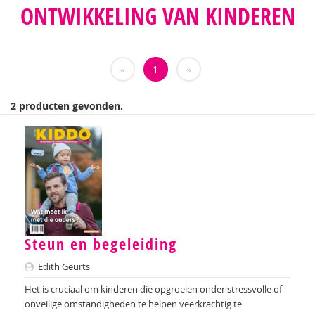
ONTWIKKELING VAN KINDEREN
Teatske Altenburg
Nilay Ardjosemito
«
1
»
Nishaan Ardjosemito
Siela Ardjosemito-Jethoe
2 producten gevonden.
Chantal Ariens
Nicole van Asten
Diverse auteurs
Anne-Floor Bakker
Miriam Barendregt
Steun en begeleiding
Edith Geurts
Ana del Barrio Saiz
Het is cruciaal om kinderen die opgroeien onder stressvolle of
Rina Bartels
onveilige omstandigheden te helpen veerkrachtig te