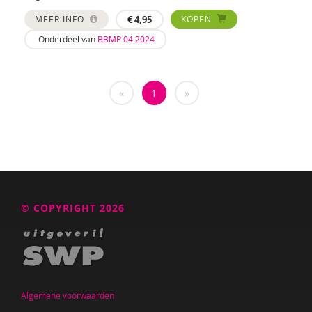
Jolien Boksebeld
MEER INFO
€
4,95
KOPEN
Annerieke Boland
Onderdeel van
BBMP 04 2024
Denise Bontje
Marianne Boogaard
«
1
»
Chantal Booi
Rhodé van den Born
Caroline Boudry
Karin Brandt
© COPYRIGHT 2026
Maryse Broek
Marik Broere
Lola Brouwer
Algemene voorwaarden
Ed Buitenhek