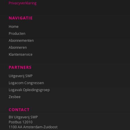
Privacyverklaring
Wouter Bulckaert
NAVIGATIE
Jeanet Bus
Home
Producten
Johnny van Cadsand
Abonnementen
Nathalie Camacho
Abonneren
Klantenservice
Fanny Cattenstart
PARTNERS
Margriet Chorus
Uitgeverij SWP
Lieve Claeys
Logacom Congressen
Logavak Opleidingsgroep
Wilmie Colbers
Zesbee
Mirjam Companjen
CONTACT
Leony Coppens
BV Uitgeverij SWP
Postbus 12010
Ietje Corman
1100 AA Amsterdam-Zuidoost