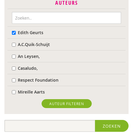
AUTEURS
Edith Geurts
A.C.Quik-Schuijt
An Leysen,
Casaludo,
Respect Foundation
Mireille Aarts
Marijke Adema
AUTEUR FILTEREN
Ilse Aerden
ZOEKEN
Robbert Almekinders