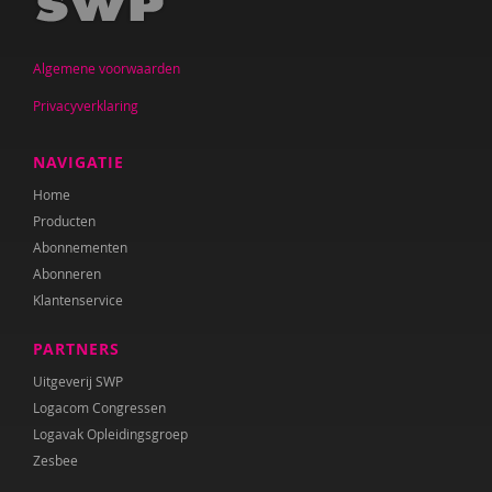
Jan De Mets
Algemene voorwaarden
Vicky Dellas
Privacyverklaring
A. van Dinther-Erkens
Angela van Dinther-Erkens
NAVIGATIE
Home
Nanne van Doorn
Producten
Wieteke van Dort
Abonnementen
Abonneren
Lonneke van Elburg
Klantenservice
Denise Enthoven
PARTNERS
Belinda Fallaux
Uitgeverij SWP
Logacom Congressen
Paula Fikkert
Logavak Opleidingsgroep
Zesbee
Yolanda Geleynse