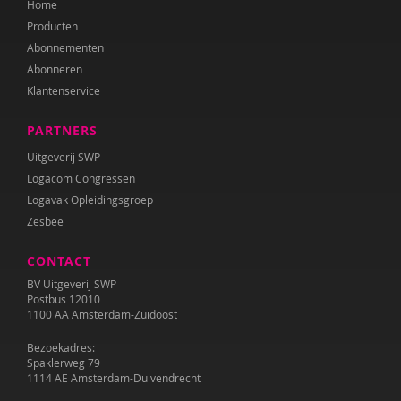
Home
Mariëlle Cloin
Producten
Resi Damhuis
Abonnementen
Abonneren
Annika de Haan
Klantenservice
Teije ten Den
PARTNERS
Kirsten Dijk
Uitgeverij SWP
Logacom Congressen
Leen Dom
Logavak Opleidingsgroep
Zesbee
Nanne van Doorn
CONTACT
Anne L. Douglass
BV Uitgeverij SWP
Marieke Effting
Postbus 12010
1100 AA Amsterdam-Zuidoost
Remco van Eijkel
Bezoekadres:
Spaklerweg 79
Corina Elzenaar
1114 AE Amsterdam-Duivendrecht