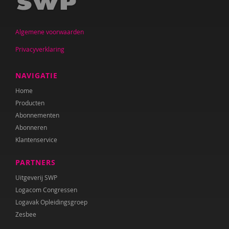
Iris Andriessen
Algemene voorwaarden
Nilay Ardjosemito
Privacyverklaring
Nishaan Ardjosemito
Siela Ardjosemito-Jethoe
NAVIGATIE
Home
Nicole van Asten
Producten
Diverse auteurs
Abonnementen
Abonneren
Roli Ayutsede
Klantenservice
Ben Baarda
PARTNERS
Anne-Floor Bakker
Uitgeverij SWP
Logacom Congressen
Carolina Bakker
Logavak Opleidingsgroep
Zesbee
Miriam Barendregt