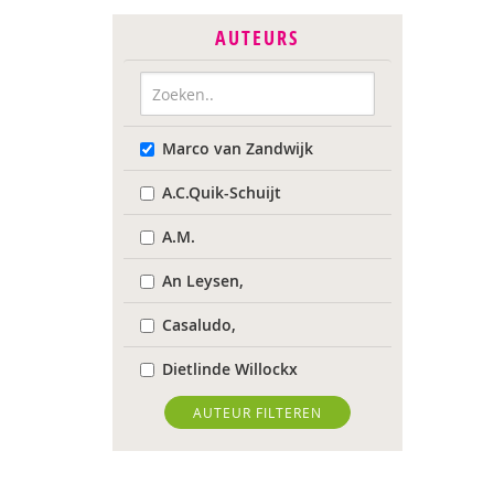
AUTEURS
Marco van Zandwijk
A.C.Quik-Schuijt
A.M.
An Leysen,
Casaludo,
Dietlinde Willockx
Landelijk Kenniscentrum
AUTEUR FILTEREN
LVB
Respect Foundation