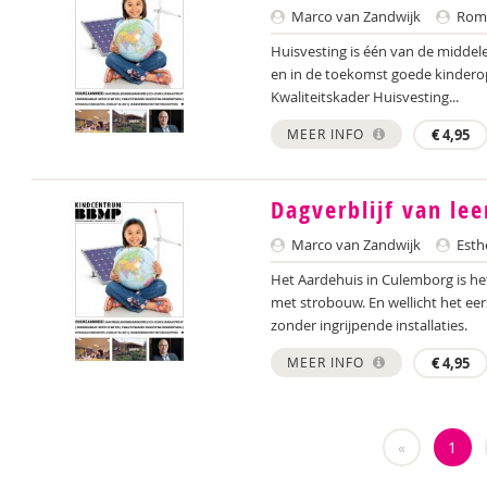
Marco van Zandwijk
Romy
Huisvesting is één van de middel
en in de toekomst goede kinderop
Kwaliteitskader Huisvesting...
MEER INFO
€
4,95
Dagverblijf van le
Marco van Zandwijk
Esthe
Het Aardehuis in Culemborg is het
met strobouw. En wellicht het ee
zonder ingrijpende installaties.
MEER INFO
€
4,95
«
1