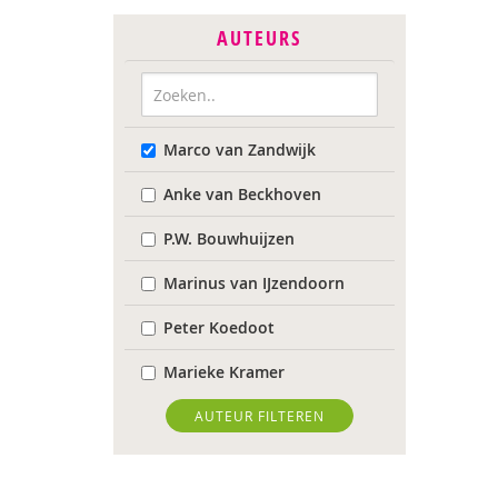
AUTEURS
Marco van Zandwijk
Anke van Beckhoven
P.W. Bouwhuijzen
Marinus van IJzendoorn
Peter Koedoot
Marieke Kramer
Wietse de Lege
AUTEUR FILTEREN
Maarten van der Linde