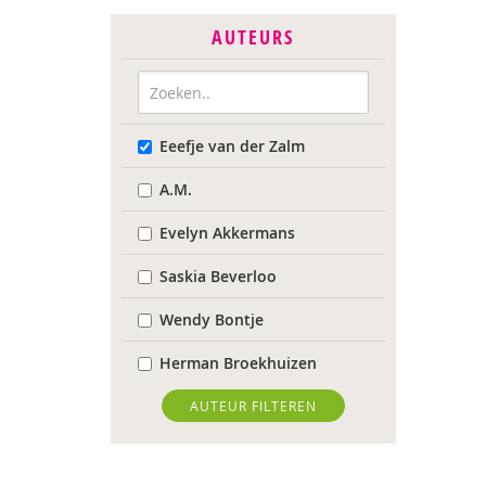
AUTEURS
Eeefje van der Zalm
A.M.
Evelyn Akkermans
Saskia Beverloo
Wendy Bontje
Herman Broekhuizen
Marianne Busser
AUTEUR FILTEREN
Marja van Delden