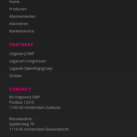
Home
Annet Weterings
Producten
Iris Wierdsma
Abonnementen
Abonneren
Merel van der Wouden
Klantenservice
PARTNERS
Uitgeverij SWP
Logacom Congressen
Logavak Opleidingsgroep
Zesbee
CONTACT
BV Uitgeverij SWP
Postbus 12010
1100 AA Amsterdam-Zuidoost
Bezoekadres:
Spaklerweg 79
1114 AE Amsterdam-Duivendrecht