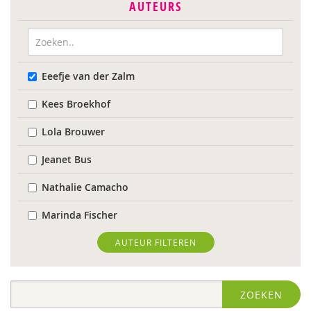
AUTEURS
Eeefje van der Zalm
Kees Broekhof
Lola Brouwer
Jeanet Bus
Nathalie Camacho
Marinda Fischer
Sieneke Goorhuis-Brouwer
AUTEUR FILTEREN
Jolien Hesselberth
ZOEKEN
IJsbrand Jepma