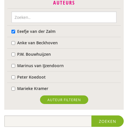
AUTEURS
Eeefje van der Zalm
Anke van Beckhoven
P.W. Bouwhuijzen
Marinus van IJzendoorn
Peter Koedoot
Marieke Kramer
Wietse de Lege
AUTEUR FILTEREN
Maarten van der Linde
ZOEKEN
Rob Luckerhof