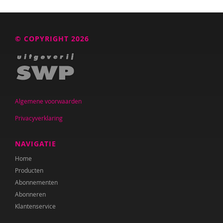
Ana del Barrio Saiz
Rina Bartels
© COPYRIGHT 2026
Daniëlla Bastin
Henriet Bathoorn
Laura Batstra
Algemene voorwaarden
Rebecca Beck
Privacyverklaring
Celeste Bekkering
NAVIGATIE
Kim van den Berg
Home
Maria Hetty van den Berg
Producten
Abonnementen
Nicolette van den Berg
Abonneren
Klantenservice
Remco van den Berg