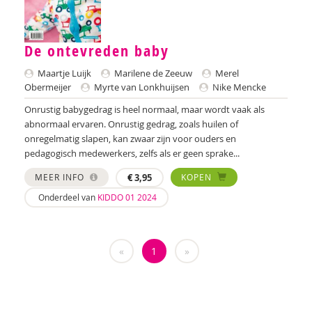
Iris Andriessen
Nilay Ardjosemito
De ontevreden baby
Maartje Luijk
Marilene de Zeeuw
Merel
Nishaan Ardjosemito
Obermeijer
Myrte van Lonkhuijsen
Nike Mencke
Siela Ardjosemito-Jethoe
Onrustig babygedrag is heel normaal, maar wordt vaak als
abnormaal ervaren. Onrustig gedrag, zoals huilen of
Nicole van Asten
onregelmatig slapen, kan zwaar zijn voor ouders en
pedagogisch medewerkers, zelfs als er geen sprake...
Diverse auteurs
MEER INFO
€
3,95
KOPEN
Roli Ayutsede
Onderdeel van
KIDDO 01 2024
Ben Baarda
Anne-Floor Bakker
«
1
»
Carolina Bakker
Miriam Barendregt