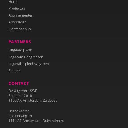
Home
Katrien Brys
Producten
Ed Buitenhek
Abonnementen
Abonneren
Wouter Bulckaert
Klantenservice
Marjolijn Distelbrink
PARTNERS
Leen Dom
Uitgeverij SWP
Logacom Congressen
Edith van Eck
Logavak Opleidingsgroep
Zesbee
Sonja Ehlers
CONTACT
Tirtsa Ehrlich
BV Uitgeverij SWP
Belinda Fallaux
Postbus 12010
1100 AA Amsterdam-Zuidoost
Naomi Geens
Bezoekadres:
Spaklerweg 79
Naomie Geens
1114 AE Amsterdam-Duivendrecht