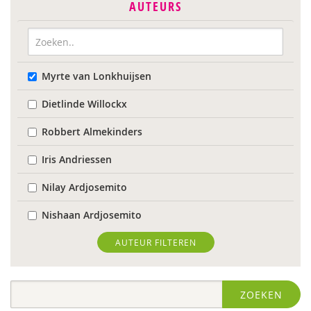
AUTEURS
Myrte van Lonkhuijsen
Dietlinde Willockx
Robbert Almekinders
Iris Andriessen
Nilay Ardjosemito
Nishaan Ardjosemito
Siela Ardjosemito-Jethoe
AUTEUR FILTEREN
Nicole van Asten
ZOEKEN
Ina Bakker