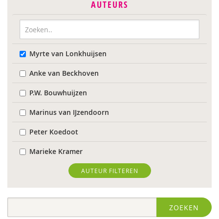
AUTEURS
Myrte van Lonkhuijsen
Anke van Beckhoven
P.W. Bouwhuijzen
Marinus van IJzendoorn
Peter Koedoot
Marieke Kramer
Wietse de Lege
AUTEUR FILTEREN
Maarten van der Linde
ZOEKEN
Rob Luckerhof