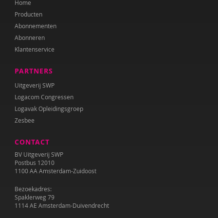
Home
Geert-Jan Stams
Producten
Frea Swets-Gronert
Abonnementen
Abonneren
Louis Tavecchio
Klantenservice
Aart Verschuur
PARTNERS
Peter de Wit
Uitgeverij SWP
Logacom Congressen
Logavak Opleidingsgroep
Zesbee
CONTACT
BV Uitgeverij SWP
Postbus 12010
1100 AA Amsterdam-Zuidoost
Bezoekadres:
Spaklerweg 79
1114 AE Amsterdam-Duivendrecht