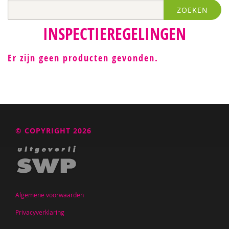
ZOEKEN
Hanneke Warga-Werkhoven
INSPECTIEREGELINGEN
Jeanette Wolleswinkel
Er zijn geen producten gevonden.
© COPYRIGHT 2026
Algemene voorwaarden
Privacyverklaring