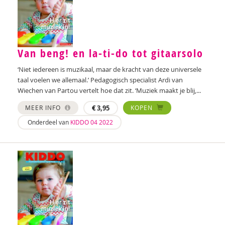
Vicky Dellas
A. van Dinther-Erkens
Van beng! en la-ti-do tot gitaarsolo
Angela van Dinther-Erkens
‘Niet iedereen is muzikaal, maar de kracht van deze universele
Nanne van Doorn
taal voelen we allemaal.’ Pedagogisch specialist Ardi van
Wiechen van Partou vertelt hoe dat zit. ‘Muziek maakt je blij,...
Wieteke van Dort
MEER INFO
€
3,95
KOPEN
Lonneke van Elburg
Onderdeel van
KIDDO 04 2022
Denise Enthoven
Belinda Fallaux
Paula Fikkert
Yolanda Geleynse
S. Gerards