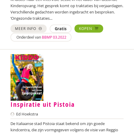
Kinderopvang. Het gesprek komt op traktaties bij verjaardagen.
Renate Neyndorff
Verschillende gedachten worden ingebracht en besproken.
‘Ongezonde traktaties...
Kirsten Nøhr
MEER INFO
Gratis
KOPEN
Daan Pluim
Onderdeel van
BBMP 03.2022
Bea Pompert
Esther Putter
Elke van Riel
Inge van Rijn
Martin van Rooijen
Inspiratie uit Pistoia
Stefanie van Ruijven
Ed Hoekstra
Ellen Rutgeerts
De Italiaanse stad Pistoia staat bekend om zijn goede
Félice van der Sande
kindcentra, die zijn vormgegeven volgens de visie van Reggio