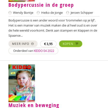
Bodypercussie in de groep
Eline Geschiere
Wendy Bontje
Heiko de Jonge
Jeroen Schipper
J. Gubbels
Bodypercussie is een ander woord voor ‘trommelen op je lijf’.
Jessica Gubbels
Het is een manier van muziek maken die al heel oud is en over
de hele wereld voorkomt. Denk aan stampen en klappen in de
Janneke Hagenaar
Spaanse...
Kim Hagens
MEER INFO
€
3,95
KOPEN
Onderdeel van
KIDDO 04 2022
Audrey van den Ham
Heleen Hamberg
L. Harms
Lisa Harms
Nienke van Heerde
Anouk Helmers
Muziek en beweging