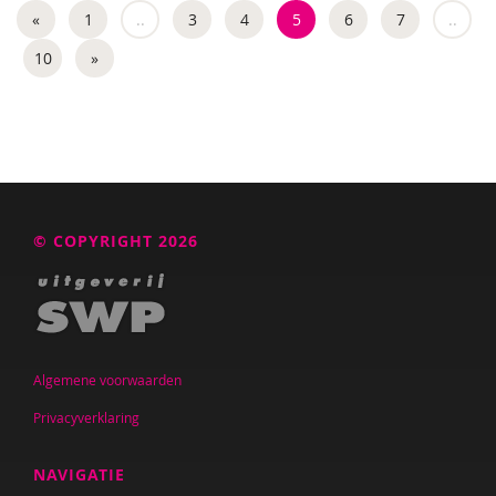
«
1
..
3
4
5
6
7
..
10
»
© COPYRIGHT 2026
Algemene voorwaarden
Privacyverklaring
NAVIGATIE