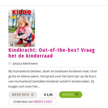
Annemieke Wargers
Jo Van de Weghe
Simon Wemel
Carla van Wensen
Ferdie van de Winkel
Kindkracht: Out-of-the-box? Vraag
Kevin de Wit
het de kinderraad
Jessica Menheere
Bij Humankind denken, doen en beslissen kinderen mee. Over
grote en kleine zaken. Verspreid over het land zijn op de bso’s
van Humankind tientallen kinderen actief in kinderraden. Zij
buigen zich over het...
MEER INFO
€
3,95
KOPEN
Onderdeel van
KIDDO 4 2021