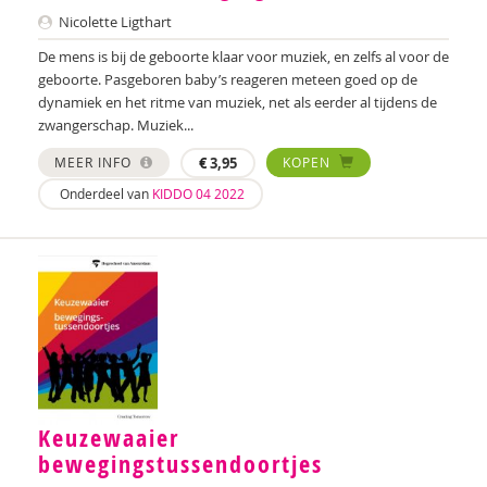
Jorick Hendriksen
Nicolette Ligthart
Mariëlle Hettinga
De mens is bij de geboorte klaar voor muziek, en zelfs al voor de
geboorte. Pasgeboren baby’s reageren meteen goed op de
Ed Hoekstra
dynamiek en het ritme van muziek, net als eerder al tijdens de
zwangerschap. Muziek...
Hugo ter Hoeve
MEER INFO
€
3,95
KOPEN
Hugo ter Hoeve
Onderdeel van
KIDDO 04 2022
Hugo ter Hoeve
Annemieke Huisingh
Nicky Ingels
Sherita Jager
Heiko de Jonge
Keuzewaaier
Marsha Kester
bewegingstussendoortjes