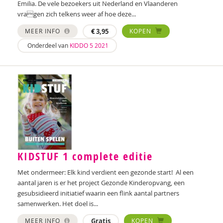
Emilia. De vele bezoekers uit Nederland en Vlaanderen
Wilma Schepers
vragen zich telkens weer af hoe deze...
MEER INFO
€
3,95
KOPEN
Jeroen Schipper
Onderdeel van
KIDDO 5 2021
Wendy Scholtes-Bos
Jorien Slot-Heijs
Esther Smid
Ilona Stamhuis-van de Kolk
Ann Steverlynck
Molly Tellegen-Voûte
KIDSTUF 1 complete editie
Tessa ten Tije
Met ondermeer: Elk kind verdient een gezonde start! Al een
aantal jaren is er het project Gezonde Kinderopvang, een
Diana Turkenburg-de Haan
gesubsidieerd initiatief waarin een flink aantal partners
samenwerken. Het doel is...
Bianca Umans
MEER INFO
Gratis
KOPEN