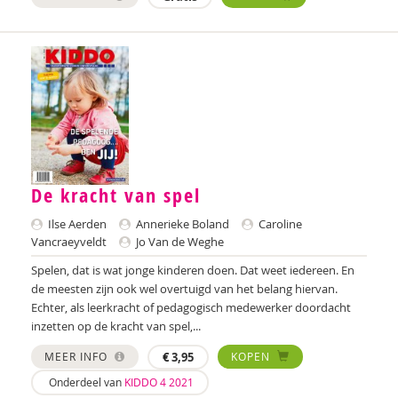
Martin van der Linden
Hester van Toorenburg
Caroline Vancraeyveldt
Matthieu Vandendriessche
Sanne Veldman
De kracht van spel
Wouter Verhage
Ilse Aerden
Annerieke Boland
Caroline
Aart Verschuur
Vancraeyveldt
Jo Van de Weghe
Veerle Vervaet
Spelen, dat is wat jonge kinderen doen. Dat weet iedereen. En
de meesten zijn ook wel overtuigd van het belang hiervan.
Nienke Vrolijk
Echter, als leerkracht of pedagogisch medewerker doordacht
inzetten op de kracht van spel,...
Yrsa Wagemaker
MEER INFO
€
3,95
KOPEN
Anke Wagenaar
Onderdeel van
KIDDO 4 2021