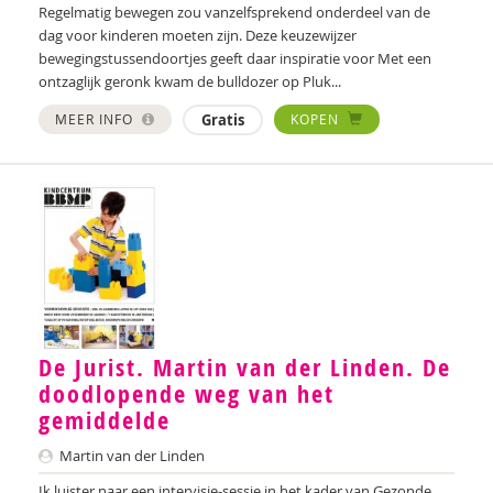
I. van de Kolk
Regelmatig bewegen zou vanzelfsprekend onderdeel van de
dag voor kinderen moeten zijn. Deze keuzewijzer
Saskia Koning
bewegingstussendoortjes geeft daar inspiratie voor Met een
ontzaglijk geronk kwam de bulldozer op Pluk...
S. Kremers
MEER INFO
Gratis
KOPEN
Nathalie van Laecke
Katrien van Laere
Lien Van Laere
Junilla Larsen
Jolet Leenhouts
Nicolette Ligthart
De Jurist. Martin van der Linden. De
doodlopende weg van het
Anne Loock
gemiddelde
Jessica Menheere
Martin van der Linden
Jasper Merle
Ik luister naar een intervisie-sessie in het kader van Gezonde