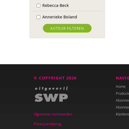
Rebecca Beck
Annerieke Boland
Wendy Bontje
AUTEUR FILTEREN
Wanda Bosbaan
Caroline Boudry
Marion Breg
Tessa Brik
© COPYRIGHT 2026
NAVI
Ed Buitenhek
Home
Product
Wouter Bulckaert
Abonne
Abonne
Ingrid Bunnik
Algemene voorwaarden
Klanten
Roxanna Camfferman
Privacyverklaring