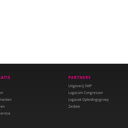
GATIE
PARTNERS
Uitgeverij SWP
en
Logacom Congressen
menten
Logavak Opleidingsgroep
ren
Zesbee
service