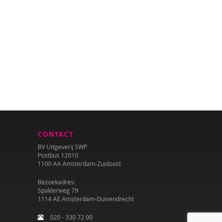
CONTACT
BV Uitgeverij SWP
Postbus 12010
1100 AA Amsterdam-Zuidoost
Bezoekadres:
Spaklerweg 79
1114 AE Amsterdam-Duivendrecht
020 - 330 72 00