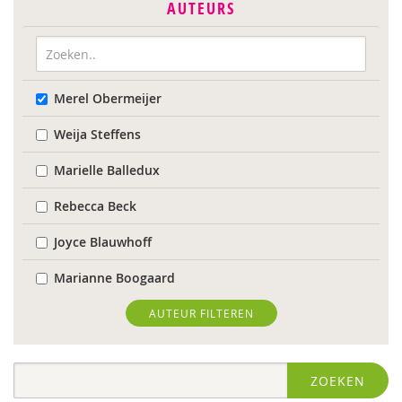
AUTEURS
Merel Obermeijer
Weija Steffens
Marielle Balledux
Rebecca Beck
Joyce Blauwhoff
Marianne Boogaard
Rhodé van den Born
AUTEUR FILTEREN
Caroline Boudry
ZOEKEN
Marik Broere