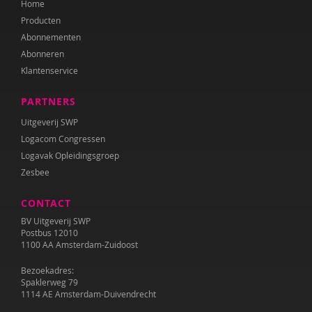
Home
Juul Klarenbeek
Producten
Katrien van Laere
Abonnementen
Abonneren
Lien Van Laere
Klantenservice
Liesbeth Lambert
PARTNERS
Irma Land
Uitgeverij SWP
Logacom Congressen
Leontien Noorlander
Logavak Opleidingsgroep
Zesbee
Mandy Pijl
CONTACT
Elke van Riel
BV Uitgeverij SWP
Ellen Rutgeerts
Postbus 12010
1100 AA Amsterdam-Zuidoost
Wilma Schepers
Bezoekadres:
Spaklerweg 79
Pauline Slot
1114 AE Amsterdam-Duivendrecht