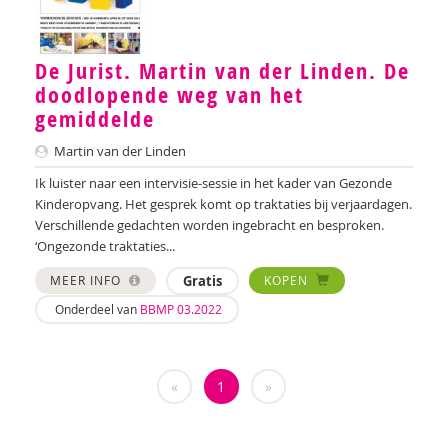
Jan De Mets
Vicky Dellas
De Jurist. Martin van der Linden. De
doodlopende weg van het
A. van Dinther-Erkens
gemiddelde
Angela van Dinther-Erkens
Martin van der Linden
Ik luister naar een intervisie-sessie in het kader van Gezonde
Nanne van Doorn
Kinderopvang. Het gesprek komt op traktaties bij verjaardagen.
Wieteke van Dort
Verschillende gedachten worden ingebracht en besproken.
‘Ongezonde traktaties...
Lonneke van Elburg
MEER INFO
Gratis
KOPEN
Denise Enthoven
Onderdeel van
BBMP 03.2022
Belinda Fallaux
Paula Fikkert
«
1
»
Yolanda Geleynse