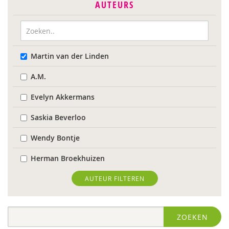
AUTEURS
Martin van der Linden
A.M.
Evelyn Akkermans
Saskia Beverloo
Wendy Bontje
Herman Broekhuizen
Marianne Busser
AUTEUR FILTEREN
Marja van Delden
ZOEKEN
Wieteke van Dort