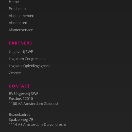
Home
Diana Turkenburg-de Haan
Producten
Wesley Verboom
Abonnementen
Abonneren
Wouter Verhage
Klantenservice
Tineke Vlaming
PARTNERS
Tamara Wally
Uitgeverij SWP
Logacom Congressen
Hermien Wiechers
Logavak Opleidingsgroep
Zesbee
CONTACT
BV Uitgeverij SWP
Postbus 12010
1100 AA Amsterdam-Zuidoost
Bezoekadres:
Spaklerweg 79
1114 AE Amsterdam-Duivendrecht