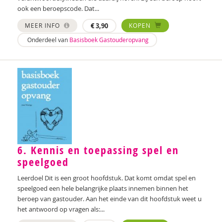
Katrien van Laere
ook een beroepscode. Dat...
MEER INFO
€
3,90
KOPEN
Lien Van Laere
Onderdeel van
Basisboek Gastouderopvang
Liesbeth Lambert
Irma Land
Leontien Noorlander
Mandy Pijl
Elke van Riel
Ellen Rutgeerts
6. Kennis en toepassing spel en
speelgoed
Wilma Schepers
Leerdoel Dit is een groot hoofdstuk. Dat komt omdat spel en
Pauline Slot
speelgoed een hele belangrijke plaats innemen binnen het
beroep van gastouder. Aan het einde van dit hoofdstuk weet u
Ann Steverlynck
het antwoord op vragen als:...