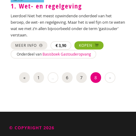
1. Wet- en regelgeving
Leerdoel Niet het meest opwindende onderdeel van het
beroep, de wet- en regelgeving. Maar het is wel fijn om te weten
wat we met z’n allen bijvoorbeeld onder de term ‘gastouder’
verstaan.
MEER INFO
€
3,90
KOPEN
Onderdeel van
Basisboek Gastouderopvang
«
1
..
6
7
8
»
© COPYRIGHT 2026