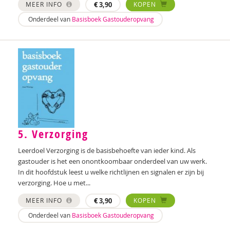
Rosa Suikers
MEER INFO
€
3,90
KOPEN
Onderdeel van
Basisboek Gastouderopvang
Matthieu Vandendriessche
Veerle Vervaet
Su'en Verweij
Anke Wagenaar
Tamara Wally
Simon Wemel
5. Verzorging
Leerdoel Verzorging is de basisbehoefte van ieder kind. Als
gastouder is het een onontkoombaar onderdeel van uw werk.
In dit hoofdstuk leest u welke richtlijnen en signalen er zijn bij
verzorging. Hoe u met...
MEER INFO
€
3,90
KOPEN
Onderdeel van
Basisboek Gastouderopvang