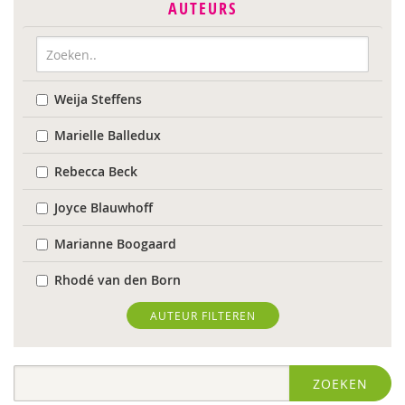
AUTEURS
Weija Steffens
Marielle Balledux
Rebecca Beck
Joyce Blauwhoff
Marianne Boogaard
Rhodé van den Born
Caroline Boudry
AUTEUR FILTEREN
Marik Broere
ZOEKEN
Ed Buitenhek