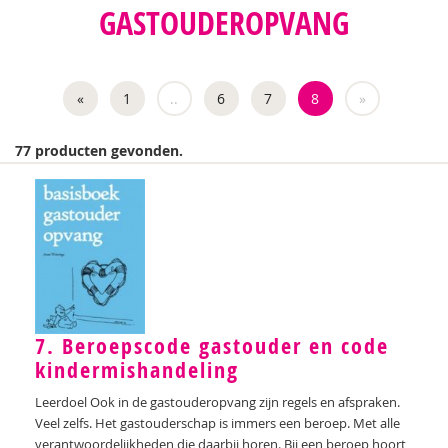
GASTOUDEROPVANG
Wouter Bulckaert
Maartje van Daalen-Kapteijns
«
1
..
6
7
8
»
Jan De Mets
Karin Eeckhout
77 producten gevonden.
Belinda Fallaux
Christine Faure
Mirjam Gevers Deynoot-Schaub
Josette Hoex
7. Beroepscode gastouder en code
Josette Hoex
kindermishandeling
Nicky Ingels
Leerdoel Ook in de gastouderopvang zijn regels en afspraken.
Juul Klarenbeek
Veel zelfs. Het gastouderschap is immers een beroep. Met alle
verantwoordelijkheden die daarbij horen. Bij een beroep hoort