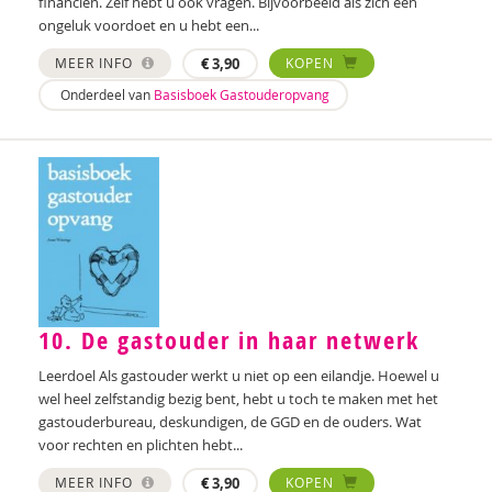
financiën. Zelf hebt u ook vragen. Bijvoorbeeld als zich een
ongeluk voordoet en u hebt een...
MEER INFO
€
3,90
KOPEN
Onderdeel van
Basisboek Gastouderopvang
10. De gastouder in haar netwerk
Leerdoel Als gastouder werkt u niet op een eilandje. Hoewel u
wel heel zelfstandig bezig bent, hebt u toch te maken met het
gastouderbureau, deskundigen, de GGD en de ouders. Wat
voor rechten en plichten hebt...
MEER INFO
€
3,90
KOPEN