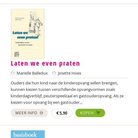
Rosa Suikers
Matthieu Vandendriessche
Veerle Vervaet
Su'en Verweij
Anke Wagenaar
Laten we even praten
Tamara Wally
Marielle Balledux
Josette Hoex
Simon Wemel
Ouders die hun kind naar de kinderopvang willen brengen,
kunnen kiezen tussen verschillende opvangvormen zoals
kinderdagverblijf, peuterspeelzaal en gastouderopvang. Als ze
kiezen voor opvang bij een gastouder...
MEER INFO
€
5,90
KOPEN