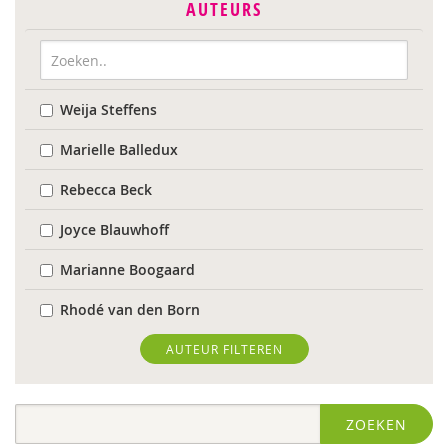
AUTEURS
Weija Steffens
Marielle Balledux
Rebecca Beck
Joyce Blauwhoff
Marianne Boogaard
Rhodé van den Born
Caroline Boudry
AUTEUR FILTEREN
Marik Broere
ZOEKEN
Ed Buitenhek