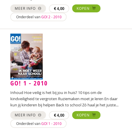
Katrien van Laere
MEER INFO
€
4,00
KOPEN
Lien Van Laere
Onderdeel van
GO! 2 - 2010
Liesbeth Lambert
Irma Land
Leontien Noorlander
Mandy Pijl
Elke van Riel
GO! 1 - 2010
Ellen Rutgeerts
Inhoud Hoe veilig is het bij jou in huis? 10 tips om de
Wilma Schepers
kindveiligheid te vergroten Ruziemaken moet je leren En daar
kun jij kinderen bij helpen Back to school Zó haal je het juiste...
Pauline Slot
MEER INFO
€
4,00
KOPEN
Ann Steverlynck
Onderdeel van
GO! 1 - 2010