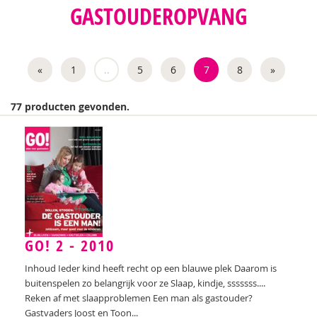
GASTOUDEROPVANG
Wouter Bulckaert
Maartje van Daalen-Kapteijns
«
1
..
5
6
7
8
»
Jan De Mets
Karin Eeckhout
77 producten gevonden.
Belinda Fallaux
Christine Faure
Mirjam Gevers Deynoot-Schaub
Josette Hoex
Josette Hoex
GO! 2 - 2010
Inhoud Ieder kind heeft recht op een blauwe plek Daarom is
Nicky Ingels
buitenspelen zo belangrijk voor ze Slaap, kindje, sssssss....
Juul Klarenbeek
Reken af met slaapproblemen Een man als gastouder?
Gastvaders Joost en Toon...