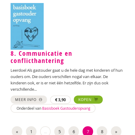
8. Communicatie en
conflicthantering
Leerdoel Als gastouder gaat u de hele dag met kinderen of hun
ouders om. Die ouders verschillen nogal van elkaar. De
kinderen ook, er is er niet één hetzelfde. Er zijn dus ook
verschillende...
MEER INFO
€
3,90
KOPEN
Onderdeel van
Basisboek Gastouderopvang
«
1
..
5
6
7
8
»