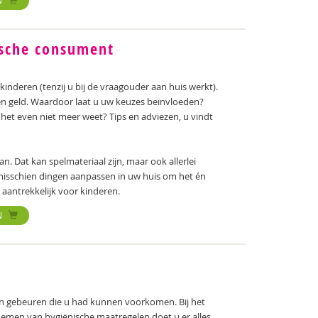
N
tische consument
kinderen (tenzij u bij de vraagouder aan huis werkt).
en geld. Waardoor laat u uw keuzes beïnvloeden?
het even niet meer weet? Tips en adviezen, u vindt
n. Dat kan spelmateriaal zijn, maar ook allerlei
misschien dingen aanpassen in uw huis om het én
n aantrekkelijk voor kinderen.
N
ken gebeuren die u had kunnen voorkomen. Bij het
emen van hygiënische maatregelen doet u er alles