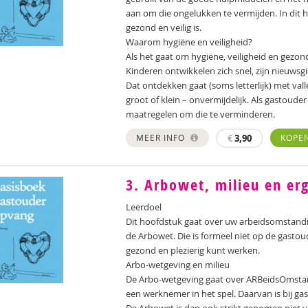
aan om die ongelukken te vermijden. In dit ho
gezond en veilig is.
Waarom hygiëne en veiligheid?
Als het gaat om hygiëne, veiligheid en gezon
Kinderen ontwikkelen zich snel, zijn nieuwsg
Dat ontdekken gaat (soms letterlijk) met val
groot of klein – onvermijdelijk. Als gastoude
maatregelen om die te verminderen.
MEER INFO
€
3,90
KOPE
3. Arbowet, milieu en e
Leerdoel
Dit hoofdstuk gaat over uw arbeidsomstandi
de Arbowet. Die is formeel niet op de gastou
gezond en plezierig kunt werken.
Arbo-wetgeving en milieu
De Arbo-wetgeving gaat over ARBeidsOmstandi
een werknemer in het spel. Daarvan is bij 