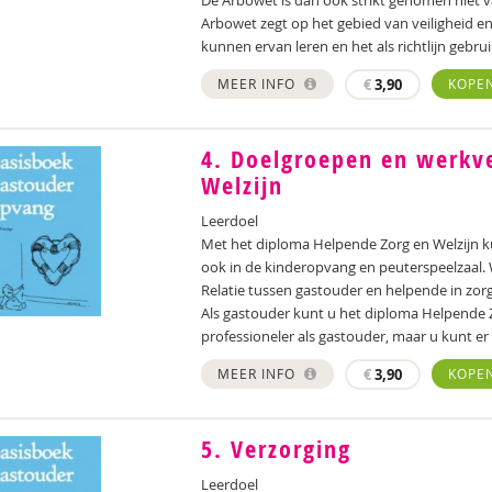
De Arbowet is dan ook strikt genomen niet v
Arbowet zegt op het gebied van veiligheid 
kunnen ervan leren en het als richtlijn gebru
MEER INFO
€
3,90
KOPE
4. Doelgroepen en werkv
Welzijn
Leerdoel
Met het diploma Helpende Zorg en Welzijn kun
ook in de kinderopvang en peuterspeelzaal. W
Relatie tussen gastouder en helpende in zorg
Als gastouder kunt u het diploma Helpende 
professioneler als gastouder, maar u kunt er
MEER INFO
€
3,90
KOPE
5. Verzorging
Leerdoel