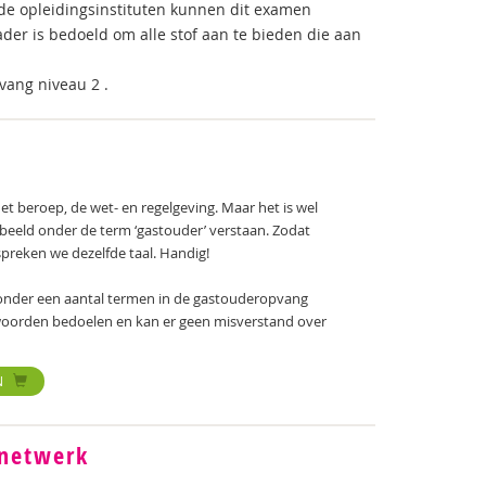
ende opleidingsinstituten kunnen dit examen
er is bedoeld om alle stof aan te bieden die aan
vang niveau 2 .
 beroep, de wet- en regelgeving. Maar het is wel
rbeeld onder de term ‘gastouder’ verstaan. Zodat
spreken we dezelfde taal. Handig!
e onder een aantal termen in de gastouderopvang
woorden bedoelen en kan er geen misverstand over
N
 netwerk