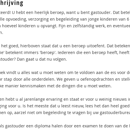
hrijving
iteerd! U hebt een heerlijk beroep, want u bent gastouder. Dat bet
olle opvoeding, verzorging en begeleiding van jonge kinderen van 6
n hoeveel kinderen u opvangt. Fijn en zelfstandig werk, en eventu
n.
s het goed, hierboven staat dat u een beroep uitoefent. Dat beteke
sie' betekent immers 'beroep'. Iedereen die een beroep heeft, heef
stouder? Dan gaat u dat nu volgen.
boek vindt u alles wat u moet weten om te voldoen aan de eis voor d
or stap door alle onderdelen. We geven u oefenopdrachten en stell
jke manier kennismaken met de dingen die u moet weten.
en hebt u al jarenlange ervaring en staat er voor u weinig nieuws i
ing voor u. Is het meeste dat u leest nieuw, lees het dan heel goed
en op, aarzel niet om begeleiding te vragen bij uw gastouderbure
als gastouder een diploma halen door een examen te doen van de M