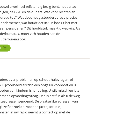
oewel u wel heel zelfstandig bezig bent, hebt u toch
igen, de GGD en de ouders. Wat voor rechten en
rbureau toe? Wat doet het gastouderbureau precies
 ondernemer, wat houdt dat in? En hoe zit het met
ng en pensioenen? Dit hoofdstuk maakt u wegwijs. Als
uderbureau. U moet zich houden aan de
ouderbureau ook.
N
ouders over problemen op school, hulpvragen, of
n. Bijvoorbeeld als zich een ongeluk voordoet en u
oeden van kindermishandeling. U wilt misschien iets
gemene opvoedingsvraag. Dan is het fijn als u de weg
iteadressen genoemd. De plaatselijke adressen van
jk zelf opzoeken. Voor de juiste, actuele,
sten in uw regio neemt u contact op met de