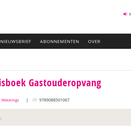
I
NIEUWSBRIEF
ABONNEMENTEN
OVER
isboek Gastouderopvang
|
9789088501067
 Weterings
: