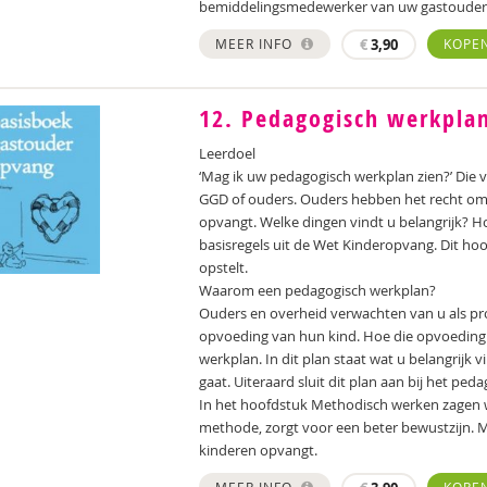
bemiddelingsmedewerker van uw gastouder
MEER INFO
€
3,90
KOPE
12. Pedagogisch werkpla
Leerdoel
‘Mag ik uw pedagogisch werkplan zien?’ Die
GGD of ouders. Ouders hebben het recht om dit
opvangt. Welke dingen vindt u belangrijk? Ho
basisregels uit de Wet Kinderopvang. Dit hoo
opstelt.
Waarom een pedagogisch werkplan?
Ouders en overheid verwachten van u als pro
opvoeding van hun kind. Hoe die opvoeding er
werkplan. In dit plan staat wat u belangrijk 
gaat. Uiteraard sluit dit plan aan bij het p
In het hoofdstuk Methodisch werken zagen w
methode, zorgt voor een beter bewustzijn. M
kinderen opvangt.