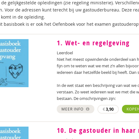
 de gelijkgestelde opleidingen (zie regeling ministerie). Verschill
. Voor de adressen kunt terecht bij uw gastouderbureau. Deze read
 komt in de opleiding.
it basisboek is er ook het Oefenboek voor het examen gastouderop
1. Wet- en regelgeving
Leerdoel
Niet het meest opwindende onderdeel van het
fijn om te weten wat we met z’n allen bijvoo
iedereen daar hetzelfde beeld bij heeft. Dan 
In de wet staat een beschrijving van wat w
verstaan. Zo weet iedereen wat we met die 
bestaan. De omschrijvingen zijn:
MEER INFO
€
3,90
KOPE
10. De gastouder in haar