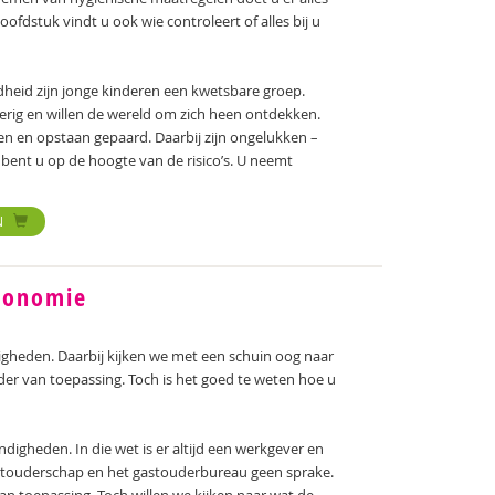
ofdstuk vindt u ook wie controleert of alles bij u
dheid zijn jonge kinderen een kwetsbare groep.
ierig en willen de wereld om zich heen ontdekken.
len en opstaan gepaard. Daarbij zijn ongelukken –
r bent u op de hoogte van de risico’s. U neemt
N
rgonomie
gheden. Daarbij kijken we met een schuin oog naar
der van toepassing. Toch is het goed te weten hoe u
gheden. In die wet is er altijd een werkgever en
gastouderschap en het gastouderbureau geen sprake.