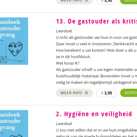
MEER INFO
€
3,90
KOPE
13. De gastouder als kri
Leerdoel
U richt als gastouder uw huis in voor uw gast
Daar moet u veel in investeren. Denkkracht 
Hoe berekent u uw kosten? Wat doet u als u 
ze in dit hoofdstuk.
Wat koop ik?
Als gastouder schaft u uw eigen materialen aa
huishoudelijk materiaal. Bovendien moet u 
veilig te maken én tegelijkertijd uitdagend e
MEER INFO
€
3,90
KOPE
2. Hygiëne en veiligheid
Leerdoel
U zou niet willen dat er in uw huis ongeluk
gebruik van de goede hulpmiddelen en het n