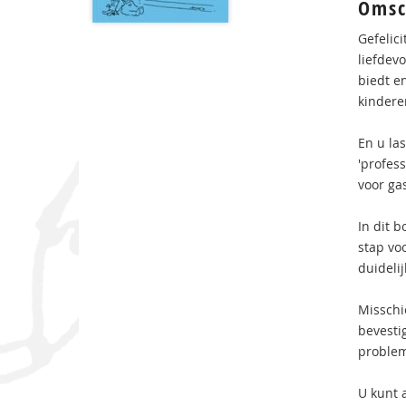
Omsc
Gefelic
liefdev
biedt e
kindere
En u la
'profes
voor ga
In dit 
stap vo
duideli
Misschi
bevestig
problem
U kunt 