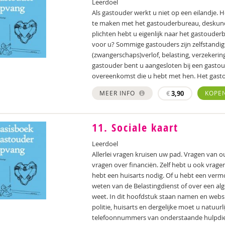
Leerdoel
Als gastouder werkt u niet op een eilandje. H
te maken met het gastouderbureau, deskund
plichten hebt u eigenlijk naar het gastoude
voor u? Sommige gastouders zijn zelfstandig
(zwangerschaps)verlof, belasting, verzekeri
gastouder bent u aangesloten bij een gasto
overeenkomst die u hebt met hen. Het gast
MEER INFO
€
3,90
KOPE
11. Sociale kaart
Leerdoel
Allerlei vragen kruisen uw pad. Vragen van 
vragen over financiën. Zelf hebt u ook vrage
hebt een huisarts nodig. Of u hebt een verm
weten van de Belastingdienst of over een al
weet. In dit hoofdstuk staan namen en webs
politie, huisarts en dergelijke moet u natuurli
telefoonnummers van onderstaande hulpdien