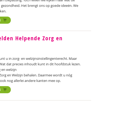
an toepassing. Toch willen we kijken naar wat de
en gezondheid. Het brengt ons op goede ideeën. We
iken.
N
elden Helpende Zorg en
t u in zorg- en welzijnsinstellingenterecht. Maar
at dat precies inhoudt kunt in dit hoofdstuk lezen.
 en welzijn
Zorg en Welzijn behalen. Daarmee wordt u nóg
 ook nog allerlei andere kanten mee op.
N