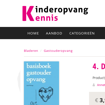
HOME
AANBOD
CATEGORIEËN
Bladeren
Gastouderopvang
4. 
Produc
Annet
€
3,