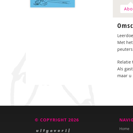
Abo
Omsc
Leerdoe
Met het
peuters
Relatie
Als gas
maar u 
© COPYRIGHT 2026
NAVI
Home