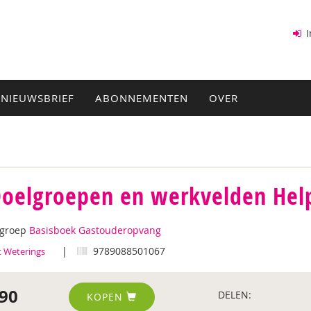
I
NIEUWSBRIEF
ABONNEMENTEN
OVER
Doelgroepen en werkvelden Hel
tgroep
Basisboek Gastouderopvang
|
9789088501067
 Weterings
90
DELEN:
KOPEN