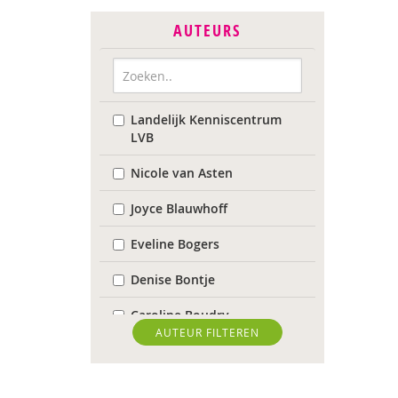
AUTEURS
Landelijk Kenniscentrum
LVB
Nicole van Asten
Joyce Blauwhoff
Eveline Bogers
Denise Bontje
Caroline Boudry
AUTEUR FILTEREN
Iris Brandsteder
Wilmie Colbers