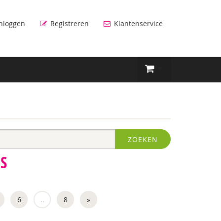
nloggen
Registreren
Klantenservice
ZOEKEN
S
6
..
8
»