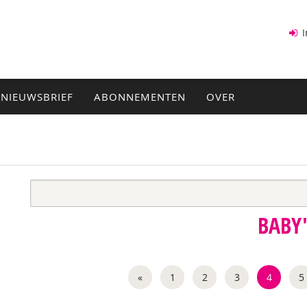
I
NIEUWSBRIEF
ABONNEMENTEN
OVER
BABY'
«
1
2
3
4
5