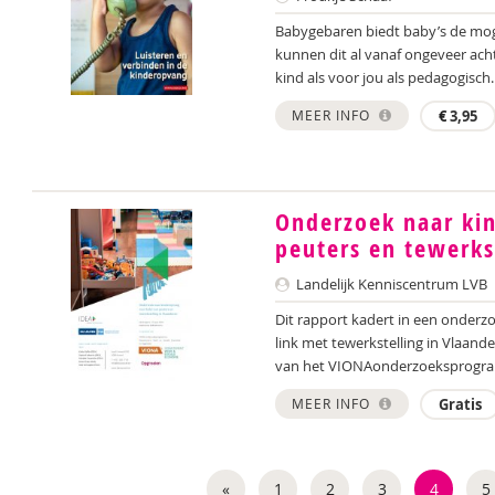
Babygebaren biedt baby’s de mog
kunnen dit al vanaf ongeveer ach
kind als voor jou als pedagogisch..
MEER INFO
€
3,95
Onderzoek naar ki
peuters en tewerks
Landelijk Kenniscentrum LVB
Dit rapport kadert in een onderz
link met tewerkstelling in Vlaand
van het VIONAonderzoeksprogra
MEER INFO
Gratis
«
1
2
3
4
5