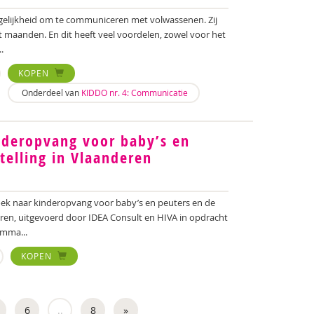
elijkheid om te communiceren met volwassenen. Zij
t maanden. En dit heeft veel voordelen, zowel voor het
.
KOPEN
Onderdeel van
KIDDO nr. 4: Communicatie
nderopvang voor baby’s en
telling in Vlaanderen
oek naar kinderopvang voor baby’s en peuters en de
eren, uitgevoerd door IDEA Consult en HIVA in opdracht
mma...
KOPEN
6
..
8
»