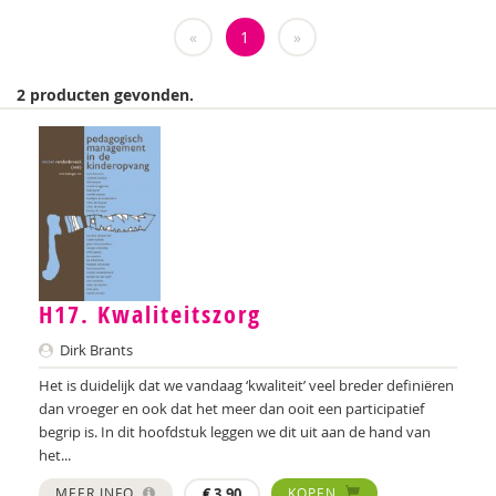
Weija Steffens
«
1
»
Mireille Aarts
2 producten gevonden.
Brenda Abrahamse-Van Beek
Marijke Adema
Ilse Aerden
Pauline van Aken
Evelyn Akkermans
H17. Kwaliteitszorg
Robbert Almekinders
Dirk Brants
Teatske Altenburg
Het is duidelijk dat we vandaag ‘kwaliteit’ veel breder definiëren
dan vroeger en ook dat het meer dan ooit een participatief
Creative Learning and Play
begrip is. In dit hoofdstuk leggen we dit uit aan de hand van
het...
Iris Andriessen
MEER INFO
€
3,90
KOPEN