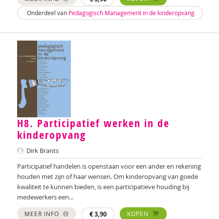
Nilay Ardjosemito
Onderdeel van
Pedagogisch Management in de kinderopvang
Nishaan Ardjosemito
Siela Ardjosemito-Jethoe
René Arends
Chantal Ariens
Silke van Arum
H8. Participatief werken in de
Nicole van Asten
kinderopvang
Diverse auteurs
Dirk Brants
Roli Ayutsede
Participatief handelen is openstaan voor een ander en rekening
houden met zijn of haar wensen. Om kinderopvang van goede
Rosalie Baan
kwaliteit te kunnen bieden, is een participatieve houding bij
medewerkers een...
Ben Baarda
MEER INFO
€
3,90
KOPEN