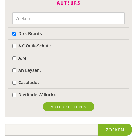
AUTEURS
Dirk Brants
A.C.Quik-Schuijt
A.M.
An Leysen,
Casaludo,
Dietlinde Willockx
Landelijk Kenniscentrum LVB
AUTEUR FILTEREN
Respect Foundation
ZOEKEN
Sardes