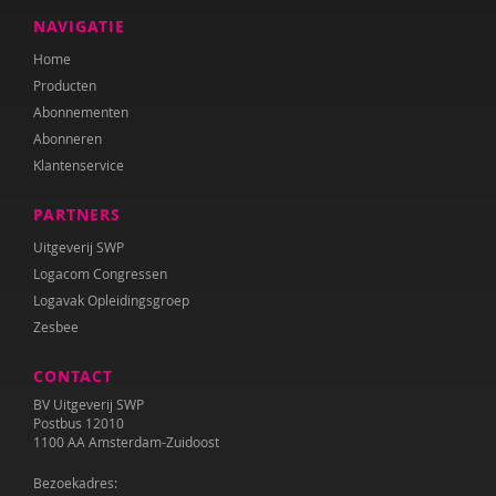
NAVIGATIE
Laura Batstra
Home
Rebecca Beck
Producten
Abonnementen
Anke van Beckhoven
Abonneren
Klantenservice
Celeste Bekkering
PARTNERS
Joop Berding
Uitgeverij SWP
Kim van den Berg
Logacom Congressen
Logavak Opleidingsgroep
Maria Hetty van den Berg
Zesbee
Nicolette van den Berg
CONTACT
Remco van den Berg
BV Uitgeverij SWP
Postbus 12010
Tonny van den Berg
1100 AA Amsterdam-Zuidoost
Willeke van den Berg-Meijerhoven
Bezoekadres: