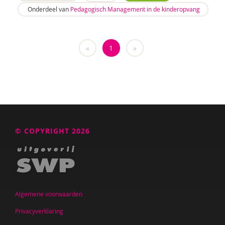
Sebastiaan Baauw
Onderdeel van
Pedagogisch Management in de kinderopvang
Anne-Floor Bakker
Carolina Bakker
«
1
»
Ina Bakker
Pieter Paul Bakker
Marielle Balledux
Miriam Barendregt
© COPYRIGHT 2026
Ana del Barrio Saiz
Rina Bartels
Zeina Bassa
Algemene voorwaarden
Daniëlla Bastin
Privacyverklaring
Henriet Bathoorn