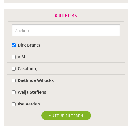
AUTEURS
Dirk Brants
A.M.
Casaludo,
Dietlinde Willockx
Weija Steffens
Ilse Aerden
Pauline van Aken
AUTEUR FILTEREN
Evelyn Akkermans