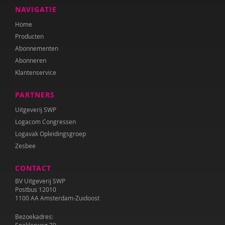
Anne Bijsterbosch
NAVIGATIE
Home
Joyce Blauwhoff
Producten
Mascha Boelaars
Abonnementen
Abonneren
Annerieke Boland
Klantenservice
Lilian van der Bolt
PARTNERS
Marianne Boogaard
Uitgeverij SWP
Logacom Congressen
Caroline Boudry
Logavak Opleidingsgroep
Zesbee
Iris Brandsteder
CONTACT
Kees Broekhof
BV Uitgeverij SWP
Miranda Bron
Postbus 12010
1100 AA Amsterdam-Zuidoost
Helma Brouwers
Bezoekadres: