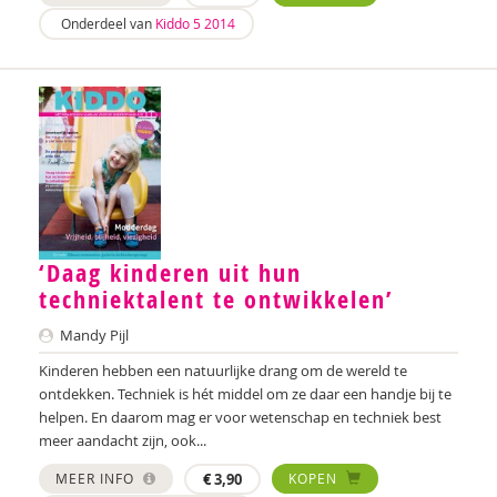
Rhodé van den Born
Onderdeel van
Kiddo 5 2014
Anne Bos
Wanda Bosbaan
Betty Bosgoed
Martin Bosma
Sanne Bosmans
‘Daag kinderen uit hun
Lidwien Boudens
techniektalent te ontwikkelen’
Caroline Boudry
Mandy Pijl
Shirine Bousaid
Kinderen hebben een natuurlijke drang om de wereld te
ontdekken. Techniek is hét middel om ze daar een handje bij te
P.W. Bouwhuijzen
helpen. En daarom mag er voor wetenschap en techniek best
meer aandacht zijn, ook...
Marieke van Boven
MEER INFO
€
3,90
KOPEN
Joanna Brands