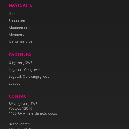
NAVIGATIE
Herman Broekhuizen
Home
Martine Broekhuizen
Producten
Abonnementen
Daphne Broer
Abonneren
Klantenservice
Marik Broere
PARTNERS
Miranda Bron
Uitgeverij SWP
Lola Brouwer
Logacom Congressen
Logavak Opleidingsgroep
Helma Brouwers
Zesbee
Ymke de Bruijn
CONTACT
Marieke Bruil
BV Uitgeverij SWP
Postbus 12010
Arie de Bruin
1100 AA Amsterdam-Zuidoost
Astrid de Bruin
Bezoekadres:
Spaklerweg 79