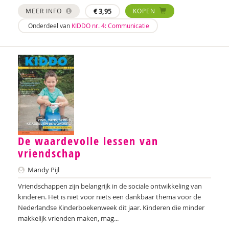
Nilay Ardjosemito
MEER INFO
€
3,95
KOPEN
Onderdeel van
KIDDO nr. 4: Communicatie
Nishaan Ardjosemito
Siela Ardjosemito-Jethoe
René Arends
Chantal Ariens
Silke van Arum
Nicole van Asten
De waardevolle lessen van
Diverse auteurs
vriendschap
Mandy Pijl
Roli Ayutsede
Vriendschappen zijn belangrijk in de sociale ontwikkeling van
Rosalie Baan
kinderen. Het is niet voor niets een dankbaar thema voor de
Nederlandse Kinderboekenweek dit jaar. Kinderen die minder
Ben Baarda
makkelijk vrienden maken, mag...