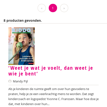
Weija Steffens
«
1
»
Mireille Aarts
8 producten gevonden.
Brenda Abrahamse-Van Beek
Marijke Adema
Ilse Aerden
Pauline van Aken
Evelyn Akkermans
‘Weet je wat je voelt, dan weet je
Robbert Almekinders
wie je bent’
Mandy Pijl
Teatske Altenburg
Als je kinderen de ruimte geeft om over hun gevoelens te
Creative Learning and Play
praten, help je ze een veerkrachtig mens te worden. Dat zegt
kindercoach en logopedist Yvonne C. Franssen. Maar hoe doe je
Iris Andriessen
dat, met kinderen over hun...