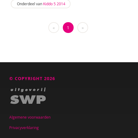
Onderdeel van
Kiddo 5 2014
Iris Brandsteder
Karin Brandt
«
1
»
Dirk Brants
Merel Breedeveld
Aniek Breevoort
Marion Breg
© COPYRIGHT 2026
Tessa Brik
Jan Pieter Brinkman
Amber Broek
Algemene voorwaarden
Maryse Broek
Privacyverklaring
Kees Broekhof