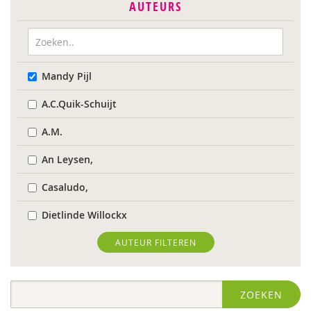
AUTEURS
Mandy Pijl
A.C.Quik-Schuijt
A.M.
An Leysen,
Casaludo,
Dietlinde Willockx
Landelijk Kenniscentrum LVB
AUTEUR FILTEREN
Respect Foundation
ZOEKEN
Sardes