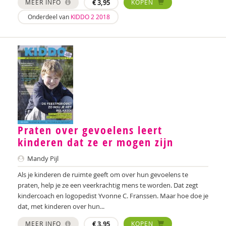
MEER INFO
€
3,95
KOPEN
Onderdeel van
KIDDO 2 2018
Laura Batstra
Rebecca Beck
Anke van Beckhoven
Celeste Bekkering
Joop Berding
Kim van den Berg
Praten over gevoelens leert
kinderen dat ze er mogen zijn
Maria Hetty van den Berg
Mandy Pijl
Nicolette van den Berg
Als je kinderen de ruimte geeft om over hun gevoelens te
Remco van den Berg
praten, help je ze een veerkrachtig mens te worden. Dat zegt
kindercoach en logopedist Yvonne C. Franssen. Maar hoe doe je
Tonny van den Berg
dat, met kinderen over hun...
Willeke van den Berg-Meijerhoven
MEER INFO
€
3,95
KOPEN