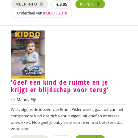
Sebastiaan Baauw
MEER INFO
€
3,95
KOPEN
Onderdeel van
KIDDO 5 2018
Anne-Floor Bakker
Carolina Bakker
Ina Bakker
Pieter Paul Bakker
Marielle Balledux
Miriam Barendregt
'Geef een kind de ruimte en je
krijgt er blijdschap voor terug’
Ana del Barrio Saiz
Mandy Pijl
Rina Bartels
Wie volgens de ideeën van Emmi Pikler werkt, gaat uit van het
Zeina Bassa
competente kind dat zich vanuit eigen initiatief en interesse
ontwikkelt. Hoe geef je baby’s die ruimte en wat betekent dat
Daniëlla Bastin
voor jouw...
Henriet Bathoorn