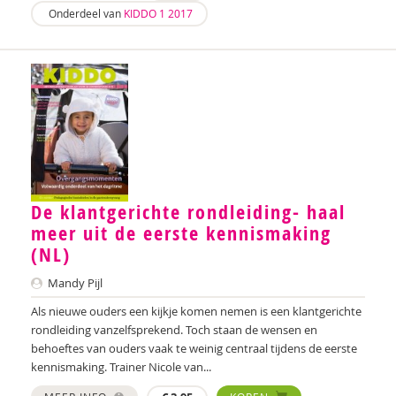
Onderdeel van
KIDDO 1 2017
Anne Bijsterbosch
Joyce Blauwhoff
Geraldien Blokland
Robbert Blokland
Theo Blom
Esther Blondelle
De klantgerichte rondleiding- haal
meer uit de eerste kennismaking
Mascha Boelaars
(NL)
Marieke Boelhouwer
Mandy Pijl
Wendy Boesveld
Als nieuwe ouders een kijkje komen nemen is een klantgerichte
rondleiding vanzelfsprekend. Toch staan de wensen en
Eveline Bogers
behoeftes van ouders vaak te weinig centraal tijdens de eerste
kennismaking. Trainer Nicole van...
Jolien Boksebeld