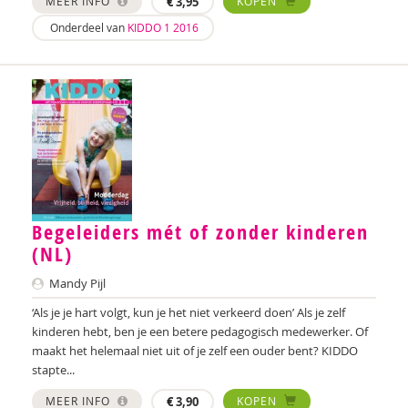
MEER INFO
€
3,95
KOPEN
Annerieke Boland
Onderdeel van
KIDDO 1 2016
Arjan Bolt
Lilian van der Bolt
Denise Bontje
Wendy Bontje
Ester van den Boog
Begeleiders mét of zonder kinderen
Marianne Boogaard
(NL)
Sandra Boogert
Mandy Pijl
Chantal Booi
‘Als je je hart volgt, kun je het niet verkeerd doen’ Als je zelf
kinderen hebt, ben je een betere pedagogisch medewerker. Of
Marije Boonstra
maakt het helemaal niet uit of je zelf een ouder bent? KIDDO
stapte...
Martine Borgdorff
MEER INFO
€
3,90
KOPEN