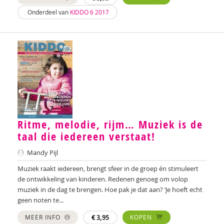
Onderdeel van
KIDDO 6 2017
Annelies Bergmans
Bram Berkhout
Louise Berkhout
Brenda Berns
Tony Bertram
Brenda Best
Ritme, melodie, rijm… Muziek is de
taal die iedereen verstaat!
Annemiek van Beurden
Mandy Pijl
Annemiek Beurden, van
Muziek raakt iedereen, brengt sfeer in de groep én stimuleert
Saskia van Beveren
de ontwikkeling van kinderen. Redenen genoeg om volop
muziek in de dag te brengen. Hoe pak je dat aan? ‘Je hoeft echt
Saskia Beverloo
geen noten te...
Iva Bicanic
MEER INFO
€
3,95
KOPEN