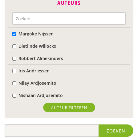
AUTEURS
Margoke Nijssen
Dietlinde Willockx
Robbert Almekinders
Iris Andriessen
Nilay Ardjosemito
Nishaan Ardjosemito
Siela Ardjosemito-Jethoe
AUTEUR FILTEREN
Nicole van Asten
ZOEKEN
Ina Bakker