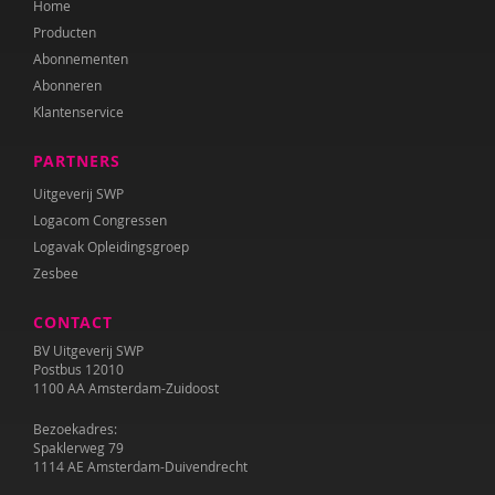
Home
Katrien Brys
Producten
Ed Buitenhek
Abonnementen
Abonneren
Wouter Bulckaert
Klantenservice
Marjolijn Distelbrink
PARTNERS
Leen Dom
Uitgeverij SWP
Logacom Congressen
Edith van Eck
Logavak Opleidingsgroep
Zesbee
Sonja Ehlers
CONTACT
Tirtsa Ehrlich
BV Uitgeverij SWP
Belinda Fallaux
Postbus 12010
1100 AA Amsterdam-Zuidoost
Naomi Geens
Bezoekadres:
Spaklerweg 79
Naomie Geens
1114 AE Amsterdam-Duivendrecht