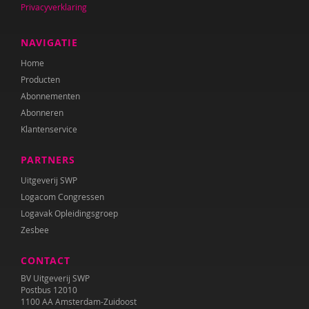
Privacyverklaring
Anne Mijke van Harten
Maria Heesen
NAVIGATIE
Home
Anouk Helmers
Producten
Nicky Ingels
Abonnementen
Abonneren
Sherita Jager
Klantenservice
Hilde Krajenbrink
PARTNERS
Lien Van Laere
Uitgeverij SWP
Logacom Congressen
Fien Lannoye
Logavak Opleidingsgroep
Zesbee
Esther van der Leek
CONTACT
Jolet Leenhouts
BV Uitgeverij SWP
Liliane Limpens
Postbus 12010
1100 AA Amsterdam-Zuidoost