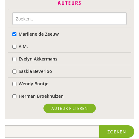
AUTEURS
Marilene de Zeeuw
A.M.
Evelyn Akkermans
Saskia Beverloo
Wendy Bontje
Herman Broekhuizen
Marianne Busser
AUTEUR FILTEREN
Marja van Delden
ZOEKEN
Wieteke van Dort