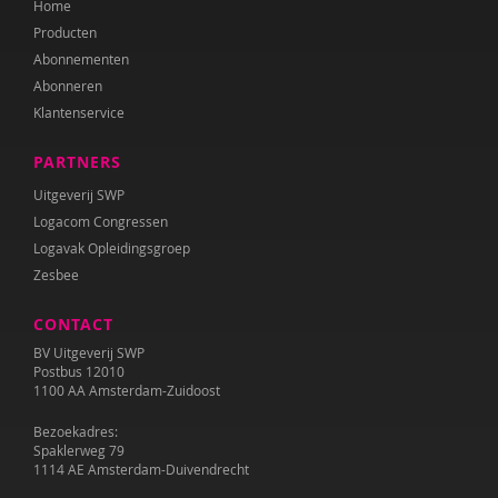
Home
Diana Turkenburg-de Haan
Producten
Wesley Verboom
Abonnementen
Abonneren
Wouter Verhage
Klantenservice
Tineke Vlaming
PARTNERS
Tamara Wally
Uitgeverij SWP
Logacom Congressen
Hermien Wiechers
Logavak Opleidingsgroep
Zesbee
CONTACT
BV Uitgeverij SWP
Postbus 12010
1100 AA Amsterdam-Zuidoost
Bezoekadres:
Spaklerweg 79
1114 AE Amsterdam-Duivendrecht