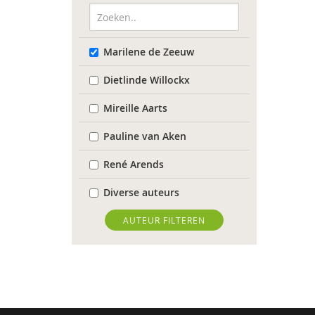
Marilene de Zeeuw
Dietlinde Willockx
Mireille Aarts
Pauline van Aken
René Arends
Diverse auteurs
Roli Ayutsede
AUTEUR FILTEREN
Rosalie Baan
Anne-Floor Bakker
Pieter Paul Bakker