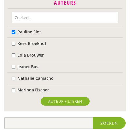
AUTEURS
Pauline Slot
Kees Broekhof
Lola Brouwer
Jeanet Bus
Nathalie Camacho
Marinda Fischer
Sieneke Goorhuis-Brouwer
AUTEUR FILTEREN
Jolien Hesselberth
ZOEKEN
IJsbrand Jepma