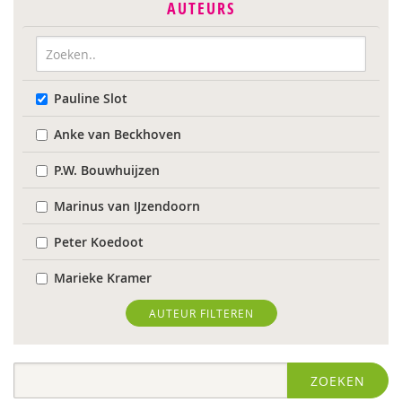
AUTEURS
Pauline Slot
Anke van Beckhoven
P.W. Bouwhuijzen
Marinus van IJzendoorn
Peter Koedoot
Marieke Kramer
Wietse de Lege
AUTEUR FILTEREN
Maarten van der Linde
ZOEKEN
Rob Luckerhof