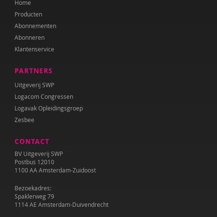
Home
Geert-Jan Stams
Producten
Frea Swets-Gronert
Abonnementen
Abonneren
Louis Tavecchio
Klantenservice
Aart Verschuur
PARTNERS
Peter de Wit
Uitgeverij SWP
Logacom Congressen
Logavak Opleidingsgroep
Zesbee
CONTACT
BV Uitgeverij SWP
Postbus 12010
1100 AA Amsterdam-Zuidoost
Bezoekadres:
Spaklerweg 79
1114 AE Amsterdam-Duivendrecht