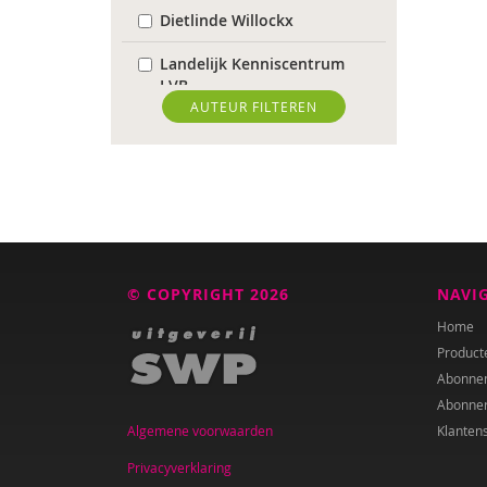
Dietlinde Willockx
Landelijk Kenniscentrum
LVB
AUTEUR FILTEREN
Sardes
Weija Steffens
Mireille Aarts
Brenda Abrahamse-Van
Beek
© COPYRIGHT 2026
NAVI
Marijke Adema
Home
Product
Ilse Aerden
Abonne
Abonne
Pauline van Aken
Algemene voorwaarden
Klanten
Evelyn Akkermans
Privacyverklaring