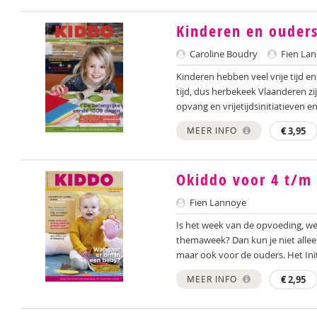
Kinderen en ouders
Caroline Boudry
Fien La
Kinderen hebben veel vrije tijd en 
tijd, dus herbekeek Vlaanderen zi
opvang en vrijetijdsinitiatieven en.
MEER INFO
€
3,95
Okiddo voor 4 t/m 
Fien Lannoye
Is het week van de opvoeding, w
themaweek? Dan kun je niet alleen
maar ook voor de ouders. Het Initi
MEER INFO
€
2,95