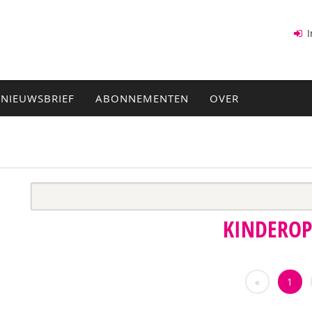
I
NIEUWSBRIEF
ABONNEMENTEN
OVER
KINDERO
«
1