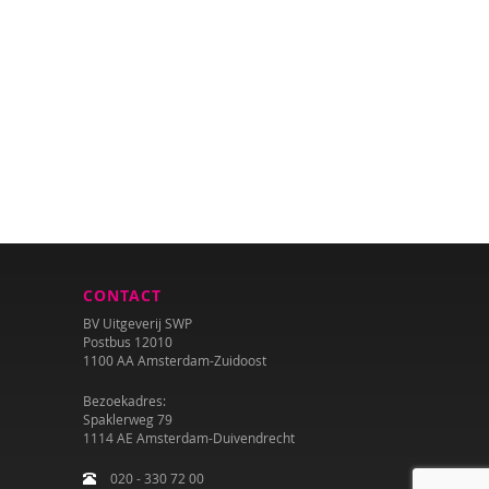
CONTACT
BV Uitgeverij SWP
Postbus 12010
1100 AA Amsterdam-Zuidoost
Bezoekadres:
Spaklerweg 79
1114 AE Amsterdam-Duivendrecht
020 - 330 72 00