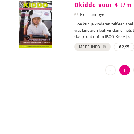
Okiddo voor 4 t/m 
Fien Lannoye
Hoe kun je kinderen zelf een spe
wat kinderen leuk vinden en iets 
doe je dat nu? In IBO ’t Kreekje...
MEER INFO
€
2,95
«
1