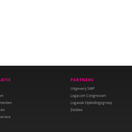
GATIE
PARTNERS
Uitgeverij SWP
en
Logacom Congressen
menten
Logavak Opleidingsgroep
ren
Zesbee
service