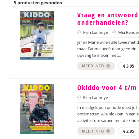
5 producten gevonden.
Vraag en antwoord.
onderhandelen?
Fien Lannoye
Mia Render
Jef en Marie willen alle twee met 
maar Fatima heeft daar geen zin i
opvang te maken met...
MEER INFO
€
3,95
Okiddo voor 4 t/m 
Fien Lannoye
In de afgelopen periode deed je h
ontsmetten. Alle blokken in een 
activiteit om samen met de kinder
MEER INFO
€
2,95