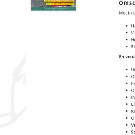
Omsc
Met in 
H
V
H
S
En verd
U
O
E
Ok
In
L
K
O
V
S