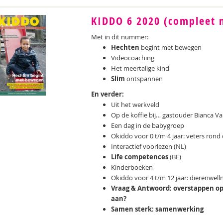
KIDDO 6 2020 (compleet 
Met in dit nummer:
Hechten
begint met bewegen
Videocoaching
Het meertalige kind
Slim
ontspannen
En verder:
Uit het werkveld
Op de koffie bij… gastouder Bianca V
Een dag in de babygroep
Okiddo voor 0 t/m 4 jaar: veters rond
Interactief voorlezen (NL)
Life competences
(BE)
Kinderboeken
Okiddo voor 4 t/m 12 jaar: dierenwell
Vraag & Antwoord: overstappen op 
aan?
Samen sterk: samenwerking