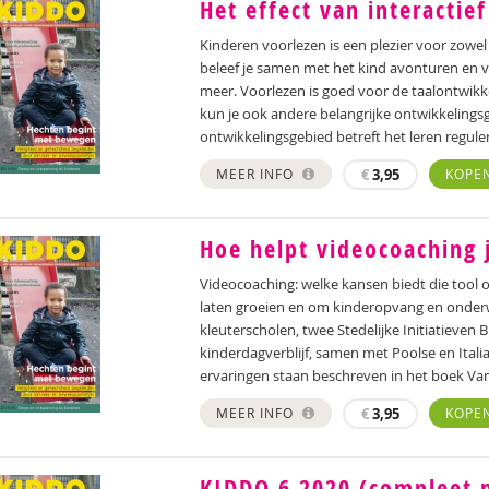
Het effect van interactie
Kinderen voorlezen is een plezier voor zowel
beleef je samen met het kind avonturen en v
meer. Voorlezen is goed voor de taalontwikke
kun je ook andere belangrijke ontwikkelings
ontwikkelingsgebied betreft het leren regule
MEER INFO
€
3,95
KOPE
Hoe helpt videocoaching 
Videocoaching: welke kansen biedt die tool 
laten groeien en om kinderopvang en onderw
kleuterscholen, twee Stedelijke Initiatieve
kinderdagverblijf, samen met Poolse en Ital
ervaringen staan beschreven in het boek Va
MEER INFO
€
3,95
KOPE
KIDDO 6 2020 (compleet 