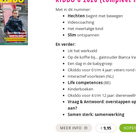
Met in dit nummer:
Hechten
begint met bewegen
Videocoaching
Het meertalige kind
Slim
ontspannen
En verder:
Uit het werkveld
Op de koffie bij… gastouder Bianca V
Een dag in de babygroep
Okiddo voor 0 t/m 4 jaar: veters rond
Interactief voorlezen (NL)
Life competences
(BE)
Kinderboeken
Okiddo voor 4 t/m 12 jaar: dierenwell
Vraag & Antwoord: overstappen op 
aan?
Samen sterk: samenwerking
MEER INFO
€
9,95
KOPE