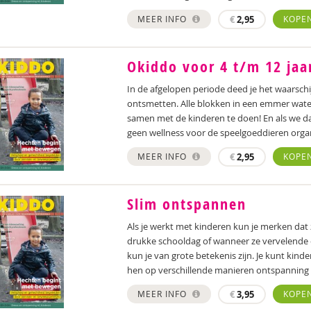
MEER INFO
€
2,95
KOPE
Okiddo voor 4 t/m 12 jaa
In de afgelopen periode deed je het waarschi
ontsmetten. Alle blokken in een emmer water
samen met de kinderen te doen! En als we 
geen wellness voor de speelgoeddieren orga
MEER INFO
€
2,95
KOPE
Slim ontspannen
Als je werkt met kinderen kun je merken dat 
drukke schooldag of wanneer ze vervelend
kun je van grote betekenis zijn. Je kunt kin
hen op verschillende manieren ontspanning
MEER INFO
€
3,95
KOPE