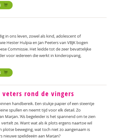
N
 in ons leven, zowel als kind, adolescent of
 wie Hester Hulpia en Jan Peeters van VBJK bogen
pese Commissie. Het leidde tot de zeer bevattelijke
ader voor iedereen die werkt in kinderopvang,
N
 veters rond de vingers
 binnen handbereik. Een stukje papier of een steentje
kleine spullen en neemt tijd voor elk detail. Zo
n Marjan. ‘Als begeleider is het spannend om te zien
, vertelt ze. Want wat als ik plots ergens naartoe wil
n plotse beweging, wat toch niet zo aangenaam is
ers nieuwe spelideeën aan Marjan?