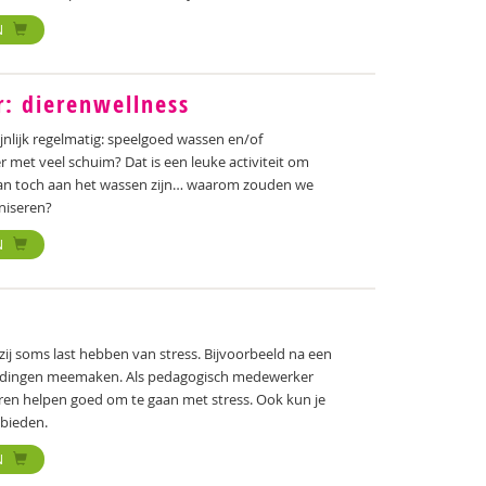
N
r: dierenwellness
jnlijk regelmatig: speelgoed wassen en/of
 met veel schuim? Dat is een leuke activiteit om
dan toch aan het wassen zijn… waarom zouden we
niseren?
N
zij soms last hebben van stress. Bijvoorbeeld na een
e dingen meemaken. Als pedagogisch medewerker
deren helpen goed om te gaan met stress. Ook kun je
 bieden.
N