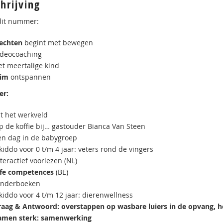
hrijving
dit nummer:
echten
begint met bewegen
ideocoaching
et meertalige kind
lim
ontspannen
er:
it het werkveld
p de koffie bij… gastouder Bianca Van Steen
en dag in de babygroep
iddo voor 0 t/m 4 jaar: veters rond de vingers
teractief voorlezen (NL)
ife competences
(BE)
inderboeken
kiddo voor 4 t/m 12 jaar: dierenwellness
raag & Antwoord: overstappen op wasbare
luiers in de opvang, 
amen sterk: samenwerking