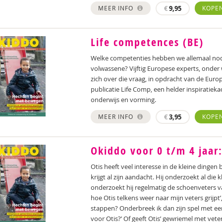
MEER INFO
€
9,95
KOPE
Life competences (BE)
Welke competenties hebben we allemaal nodig
volwassene? Vijftig Europese experts, onder
zich over die vraag, in opdracht van de Euro
publicatie Life Comp, een helder inspiratiek
onderwijs en vorming.
MEER INFO
€
3,95
KOPE
Okiddo voor 0 t/m 4 jaar:
Otis heeft veel interesse in de kleine dingen
krijgt al zijn aandacht. Hij onderzoekt al die 
onderzoekt hij regelmatig de schoenveters va
hoe Otis telkens weer naar mijn veters grijpt’
stappen? Onderbreek ik dan zijn spel met ee
voor Otis?’ Of geeft Otis’ gewriemel met vet