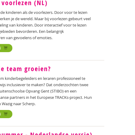
f voorlezen (NL)
 de kinderen als de voorlezers. Door voor te lezen
erken je de wereld. Maar bij voorlezen gebeurt veel
ling van kinderen. Door interactief voor te lezen
gebieden bevorderen. Een belangrijk
ren van gevoelens of emoties.
N
je team groeien?
om kinderbegeleiders en leraren professioneel te
ijs inclusiever te maken? Dat onderzochten twee
n Buitenschoolse Opvang Gent (STIBO) en een
iaanse partners in het Europese TRACKs-project. Hun
n Wazig naar Scherp.
N
nummer - Nederlandse versie)