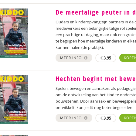
De meertalige peuter in 
Ouders en kinderopvang zijn partners in de
medewerkers een belangrijke talige rol spele
een prachtige uitdaging, maar ook een grote
te begrijpen hoe meertalige kinderen in elkaa
kunnen halen (de praktijk).
MEER INFO
€
3,95
KOPE
Hechten begint met bew
Spelen, bewegen en aanraken: als pedagogi
om de ontwikkeling van het kind te ondersteu
bouwstenen. Door aanraak- en beweegspellet
ontwikkelt, kun je dit nog beter begeleiden.
MEER INFO
€
3,95
KOPE