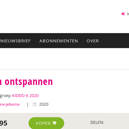
I
NIEUWSBRIEF
ABONNEMENTEN
OVER
m ontspannen
tgroep
KIDDO 6 2020
|
2020
ine Jellesma
95
DELEN:
KOPEN