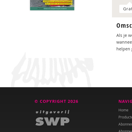
Gra
Omsc
Als je 
wanneer
helpen 
© COPYRIGHT 2026
NAVI
Home
Product
Abonne
Abonne