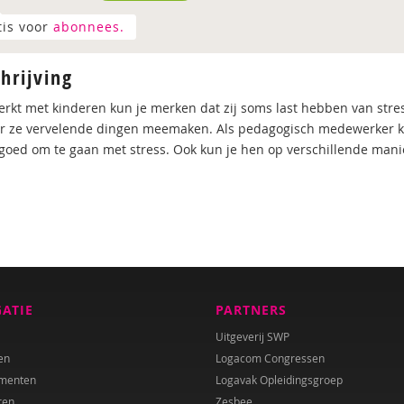
tis voor
abonnees.
hrijving
werkt met kinderen kun je merken dat zij soms last hebben van stre
 ze vervelende dingen meemaken. Als pedagogisch medewerker kun 
goed om te gaan met stress. Ook kun je hen op verschillende man
GATIE
PARTNERS
Uitgeverij SWP
en
Logacom Congressen
menten
Logavak Opleidingsgroep
ren
Zesbee