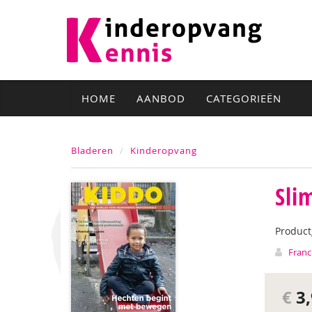
HOME
AANBOD
CATEGORIEËN
Bladeren
Kinderopvang
Sli
Produc
Franc
€
3,