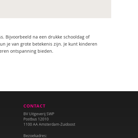
ss. Bijvoorbeeld na een drukke schooldag of
je van grote betekenis zijn. Je kunt kinderen
ieren ontspanning bieden.
CONTACT
BV Uitgeverij SWP
Postbus 12010
1100 AA Amsterdam-Zuidoost
Bezoekadres: