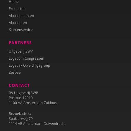
Home
Kirsten Nøhr
Producten
Yasmine Oudriss-Kamouni
Abonnementen
Abonneren
Anne Pennings
Klantenservice
Mirjana Petrović
PARTNERS
Bodine Romijn
Uitgeverij SWP
Logacom Congressen
Félice van der Sande
Logavak Opleidingsgroep
Zesbee
Wilma Schepers
CONTACT
Jeroen Schipper
BV Uitgeverij SWP
Elly Singer
Postbus 12010
1100 AA Amsterdam-Zuidoost
Pauline Slot
Bezoekadres:
Spaklerweg 79
Sanne Spiero
1114 AE Amsterdam-Duivendrecht