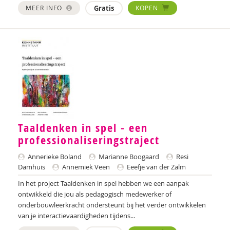
Sebastiaan Baauw
MEER INFO
Gratis
KOPEN
Anne-Floor Bakker
Carolina Bakker
Ina Bakker
Pieter Paul Bakker
Marielle Balledux
Taaldenken in spel - een
Miriam Barendregt
professionaliseringstraject
Ana del Barrio Saiz
Annerieke Boland
Marianne Boogaard
Resi
Damhuis
Annemiek Veen
Eeefje van der Zalm
Rina Bartels
In het project Taaldenken in spel hebben we een aanpak
Zeina Bassa
ontwikkeld die jou als pedagogisch medewerker of
onderbouwleerkracht ondersteunt bij het verder ontwikkelen
Daniëlla Bastin
van je interactievaardigheden tijdens...
Henriet Bathoorn