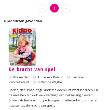
Weija Steffens
«
1
»
Mireille Aarts
4 producten gevonden.
Brenda Abrahamse-Van Beek
Marijke Adema
Ilse Aerden
Pauline van Aken
Evelyn Akkermans
De kracht van spel
Robbert Almekinders
Ilse Aerden
Annerieke Boland
Caroline
Vancraeyveldt
Jo Van de Weghe
Teatske Altenburg
Spelen, dat is wat jonge kinderen doen. Dat weet iedereen. En
Creative Learning and Play
de meesten zijn ook wel overtuigd van het belang hiervan.
Echter, als leerkracht of pedagogisch medewerker doordacht
Iris Andriessen
inzetten op de kracht van spel,...