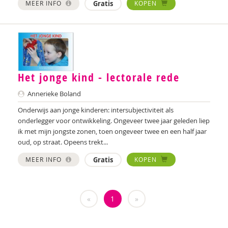
MEER INFO
Gratis
KOPEN
Laura Batstra
Rebecca Beck
Anke van Beckhoven
Het jonge kind - lectorale rede
Celeste Bekkering
Annerieke Boland
Joop Berding
Onderwijs aan jonge kinderen: intersubjectiviteit als
Kim van den Berg
onderlegger voor ontwikkeling. Ongeveer twee jaar geleden liep
ik met mijn jongste zonen, toen ongeveer twee en een half jaar
Maria Hetty van den Berg
oud, op straat. Opeens trekt...
MEER INFO
Gratis
KOPEN
Nicolette van den Berg
Remco van den Berg
«
1
»
Tonny van den Berg
Willeke van den Berg-Meijerhoven