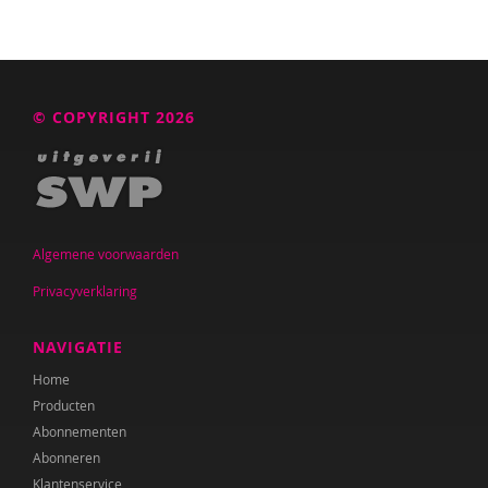
Annelies Bergmans
Bram Berkhout
© COPYRIGHT 2026
Louise Berkhout
Brenda Berns
Tony Bertram
Brenda Best
Algemene voorwaarden
Privacyverklaring
Annemiek van Beurden
Annemiek Beurden, van
NAVIGATIE
Saskia van Beveren
Home
Producten
Saskia Beverloo
Abonnementen
Abonneren
Iva Bicanic
Klantenservice