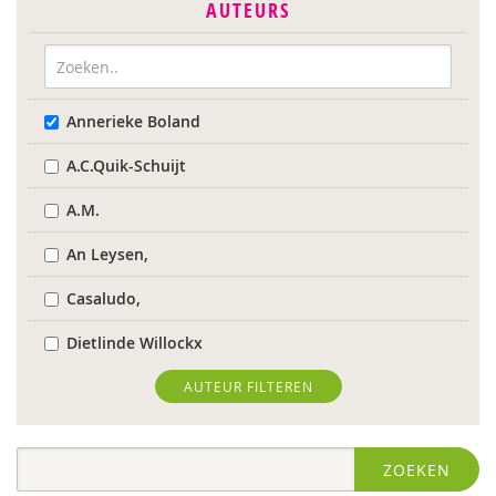
AUTEURS
Annerieke Boland
A.C.Quik-Schuijt
A.M.
An Leysen,
Casaludo,
Dietlinde Willockx
Landelijk Kenniscentrum LVB
AUTEUR FILTEREN
Respect Foundation
ZOEKEN
Sardes