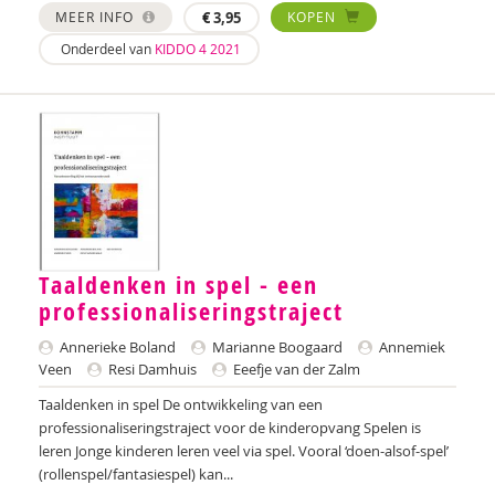
Nilay Ardjosemito
MEER INFO
€
3,95
KOPEN
Onderdeel van
KIDDO 4 2021
Nishaan Ardjosemito
Siela Ardjosemito-Jethoe
René Arends
Chantal Ariens
Silke van Arum
Taaldenken in spel - een
Nicole van Asten
professionaliseringstraject
Diverse auteurs
Annerieke Boland
Marianne Boogaard
Annemiek
Roli Ayutsede
Veen
Resi Damhuis
Eeefje van der Zalm
Taaldenken in spel De ontwikkeling van een
Rosalie Baan
professionaliseringstraject voor de kinderopvang Spelen is
leren Jonge kinderen leren veel via spel. Vooral ‘doen-alsof-spel’
Ben Baarda
(rollenspel/fantasiespel) kan...