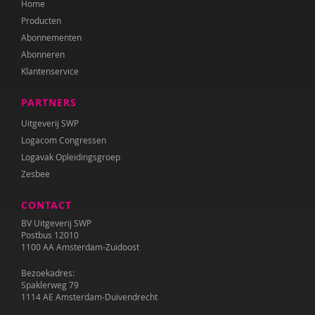
Home
Kirsten Nøhr
Producten
Yasmine Oudriss-Kamouni
Abonnementen
Abonneren
Anne Pennings
Klantenservice
Mirjana Petrović
PARTNERS
Bodine Romijn
Uitgeverij SWP
Logacom Congressen
Félice van der Sande
Logavak Opleidingsgroep
Zesbee
Wilma Schepers
CONTACT
Jeroen Schipper
BV Uitgeverij SWP
Elly Singer
Postbus 12010
1100 AA Amsterdam-Zuidoost
Pauline Slot
Bezoekadres:
Spaklerweg 79
Sanne Spiero
1114 AE Amsterdam-Duivendrecht