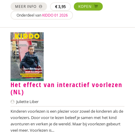
Nilay Ardjosemito
MEER INFO
€
3,95
KOPEN
Onderdeel van
KIDDO 01 2026
Nishaan Ardjosemito
Siela Ardjosemito-Jethoe
René Arends
Chantal Ariens
Silke van Arum
Nicole van Asten
Het effect van interactief voorlezen
Diverse auteurs
(NL)
Roli Ayutsede
Juliette Liber
Kinderen voorlezen is een plezier voor zowel de kinderen als de
Rosalie Baan
voorlezers. Door voor te lezen beleef je samen met het kind
avonturen en verken je de wereld. Maar bij voorlezen gebeurt
Ben Baarda
veel meer. Voorlezen is...