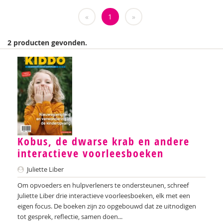
Weija Steffens
«
1
»
Mireille Aarts
2 producten gevonden.
Brenda Abrahamse-Van Beek
Marijke Adema
Ilse Aerden
Pauline van Aken
Evelyn Akkermans
Kobus, de dwarse krab en andere
Robbert Almekinders
interactieve voorleesboeken
Juliette Liber
Teatske Altenburg
Om opvoeders en hulpverleners te ondersteunen, schreef
Creative Learning and Play
Juliette Liber drie interactieve voorleesboeken, elk met een
eigen focus. De boeken zijn zo opgebouwd dat ze uitnodigen
Iris Andriessen
tot gesprek, reflectie, samen doen...