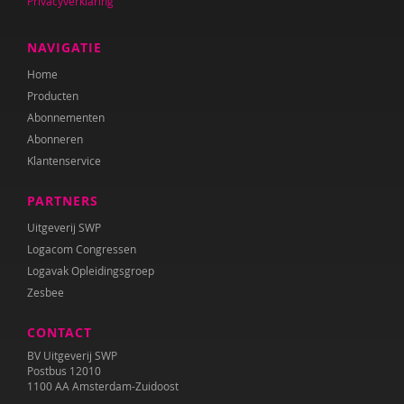
Privacyverklaring
Laura Batstra
NAVIGATIE
Rebecca Beck
Home
Producten
Anke van Beckhoven
Abonnementen
Abonneren
Celeste Bekkering
Klantenservice
Joop Berding
PARTNERS
Kim van den Berg
Uitgeverij SWP
Logacom Congressen
Maria Hetty van den Berg
Logavak Opleidingsgroep
Nicolette van den Berg
Zesbee
Remco van den Berg
CONTACT
BV Uitgeverij SWP
Tonny van den Berg
Postbus 12010
1100 AA Amsterdam-Zuidoost
Willeke van den Berg-Meijerhoven