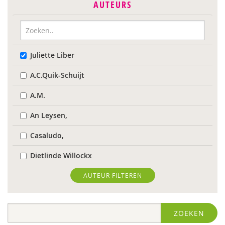
AUTEURS
Juliette Liber
A.C.Quik-Schuijt
A.M.
An Leysen,
Casaludo,
Dietlinde Willockx
Landelijk Kenniscentrum LVB
AUTEUR FILTEREN
Respect Foundation
ZOEKEN
Sardes