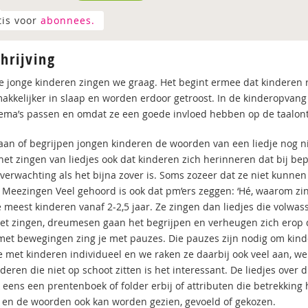
tis voor
abonnees.
hrijving
e jonge kinderen zingen we graag. Het begint ermee dat kinderen r
makkelijker in slaap en worden erdoor getroost. In de kinderopvang
ema’s passen en omdat ze een goede invloed hebben op de taalont
taan of begrijpen jongen kinderen de woorden van een liedje nog ni
 het zingen van liedjes ook dat kinderen zich herinneren dat bij be
 verwachting als het bijna zover is. Soms zozeer dat ze niet kunnen
 Meezingen Veel gehoord is ook dat pm’ers zeggen: ‘Hé, waarom zing
 meest kinderen vanaf 2-2,5 jaar. Ze zingen dan liedjes die volw
et zingen, dreumesen gaan het begrijpen en verheugen zich erop
 met bewegingen zing je met pauzes. Die pauzes zijn nodig om kind
 met kinderen individueel en we raken ze daarbij ook veel aan, we
deren die niet op schoot zitten is het interessant. De liedjes over 
 eens een prentenboek of folder erbij of attributen die betrekking 
 en de woorden ook kan worden gezien, gevoeld of gekozen.