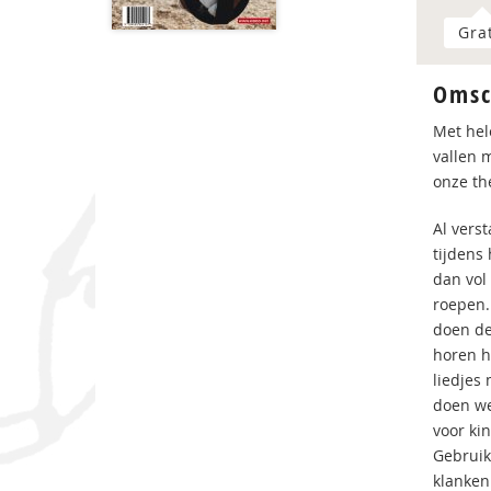
Gra
Omsc
Met hel
vallen 
onze th
Al vers
tijdens
dan vol
roepen.
doen de
horen h
liedjes
doen we
voor kin
Gebruik
klanken