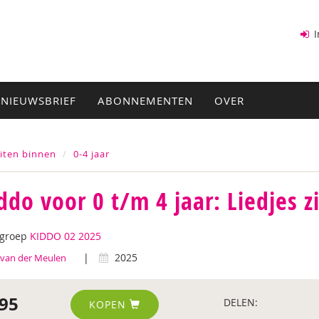
I
NIEUWSBRIEF
ABONNEMENTEN
OVER
eiten binnen
0-4 jaar
ddo voor 0 t/m 4 jaar: Liedjes 
tgroep
KIDDO 02 2025
|
2025
 van der Meulen
95
DELEN:
KOPEN