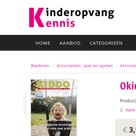
HOME
AANBOD
CATEGORIEËN
Bladeren
Activiteiten: spel en spelen
Activit
Oki
Produc
Karin
€
3,