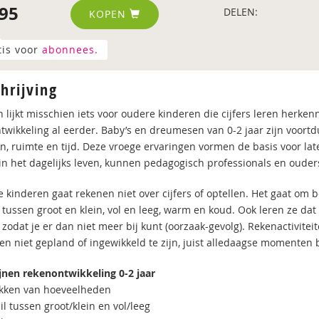
95
DELEN:
KOPEN
tis voor
abonnees.
hrijving
 lijkt misschien iets voor oudere kinderen die cijfers leren her
twikkeling al eerder. Baby’s en dreumesen van 0-2 jaar zijn voor
n, ruimte en tijd. Deze vroege ervaringen vormen de basis voor lat
in het dagelijks leven, kunnen pedagogisch professionals en ouder
e kinderen gaat rekenen niet over cijfers of optellen. Het gaat om 
l tussen groot en klein, vol en leeg, warm en koud. Ook leren ze da
t zodat je er dan niet meer bij kunt (oorzaak-gevolg). Rekenactivitei
en niet gepland of ingewikkeld te zijn, juist alledaagse momenten
jnen rekenontwikkeling 0-2 jaar
kken van hoeveelheden
il tussen groot/klein en vol/leeg