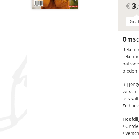
€
3,
Gra
Omsc
Rekenen
rekenon
patrone
bieden 
Bij jong
verschi
iets val
Ze hoev
Hoofdli
• Ontde
• Versch