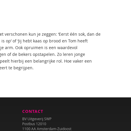
 verschonen kun je zeggen: ‘Eerst één sok, dan de
 is op’ of ‘Jij hebt kaas op brood en Tom heeft
st je arm. Ook opruimen is een waardevol
n of de bekers opstapelen. Zo leren jonge
elt hierbij een belangrijke rol. Hoe vaker een
eert te begrijpen.
CONTACT
BV Uitgeverij SWP
Postbus 12010
1100 AA Amsterdam-Zuidoost