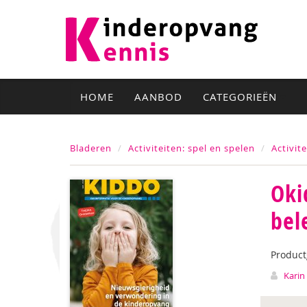
HOME
AANBOD
CATEGORIEËN
Bladeren
Activiteiten: spel en spelen
Activit
Oki
bel
Produc
Karin