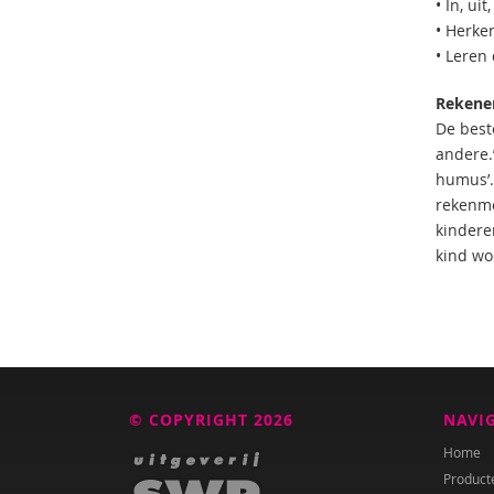
• In, ui
• Herke
• Leren 
Rekenen
De best
andere.’
humus’.
rekenmo
kindere
kind woo
© COPYRIGHT 2026
NAVI
Home
Product