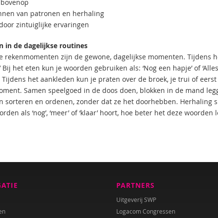
t, bovenop
nnen van patronen en herhaling
door zintuiglijke ervaringen
 in de dagelijkse routines
e rekenmomenten zijn de gewone, dagelijkse momenten. Tijdens het
 Bij het eten kun je woorden gebruiken als: ‘Nog een hapje’ of ‘Alles
 Tijdens het aankleden kun je praten over de broek, je trui of eer
ment. Samen speelgoed in de doos doen, blokken in de mand legge
n sorteren en ordenen, zonder dat ze het doorhebben. Herhaling spe
rden als ‘nog’, ‘meer’ of ‘klaar’ hoort, hoe beter het deze woorden l
GATIE
PARTNERS
Uitgeverij SWP
en
Logacom Congressen