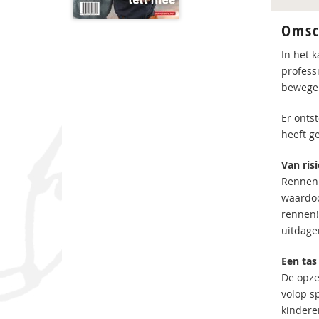
Omsc
In het 
profess
bewegen
Er onts
heeft g
Van ris
Rennen 
waardoo
rennen!’
uitdage
Een tas
De opze
volop s
kindere