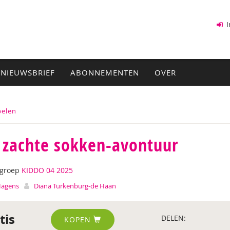
I
NIEUWSBRIEF
ABONNEMENTEN
OVER
pelen
 zachte sokken-avontuur
tgroep
KIDDO 04 2025
Hagens
Diana Turkenburg-de Haan
tis
DELEN:
KOPEN