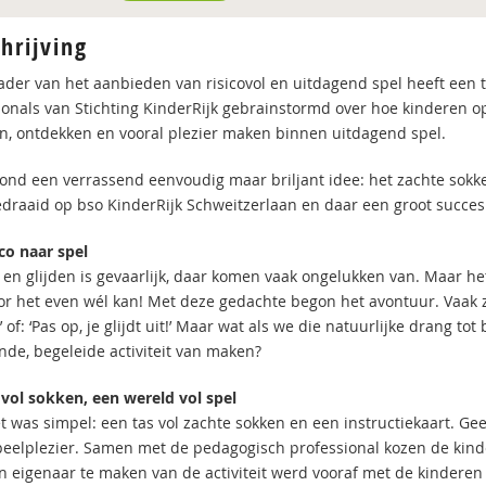
hrijving
kader van het aanbieden van risicovol en uitdagend spel heeft ee
ionals van Stichting KinderRijk gebrainstormd over hoe kinderen 
, ontdekken en vooral plezier maken binnen uitdagend spel.
tond een verrassend eenvoudig maar briljant idee: het zachte sokken
edraaid op bso KinderRijk Schweitzerlaan en daar een groot succes
ico naar spel
en glijden is gevaarlijk, daar komen vaak ongelukken van. Maar het
r het even wél kan! Met deze gedachte begon het avontuur. Vaak 
 of: ‘Pas op, je glijdt uit!’ Maar wat als we die natuurlijke drang
nde, begeleide activiteit van maken?
 vol sokken, een wereld vol spel
t was simpel: een tas vol zachte sokken en een instructiekaart. G
peelplezier. Samen met de pedagogisch professional kozen de kin
n eigenaar te maken van de activiteit werd vooraf met de kindere