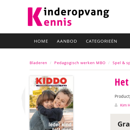
HOME
AANBOD
CATEGORIEËN
Bladeren
Pedagogisch werken MBO
Spel & s
Het
Produc
Kim 
Gra