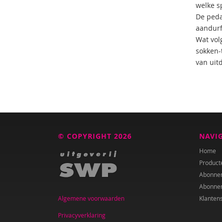
welke s
De peda
aandurf
Wat vol
sokken-
van uit
© COPYRIGHT 2026
NAVI
Home
Product
Abonne
Abonne
Algemene voorwaarden
Klanten
Privacyverklaring