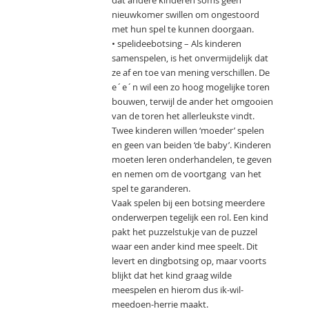
dat andere kinderen soms geen
nieuwkomer swillen om ongestoord
met hun spel te kunnen doorgaan.
• spelideebotsing – Als kinderen
samenspelen, is het onvermijdelijk dat
ze af en toe van mening verschillen. De
e´e´n wil een zo hoog mogelijke toren
bouwen, terwijl de ander het omgooien
van de toren het allerleukste vindt.
Twee kinderen willen ‘moeder’ spelen
en geen van beiden ‘de baby’. Kinderen
moeten leren onderhandelen, te geven
en nemen om de voortgang van het
spel te garanderen.
Vaak spelen bij een botsing meerdere
onderwerpen tegelijk een rol. Een kind
pakt het puzzelstukje van de puzzel
waar een ander kind mee speelt. Dit
levert en dingbotsing op, maar voorts
blijkt dat het kind graag wilde
meespelen en hierom dus ik-wil-
meedoen-herrie maakt.