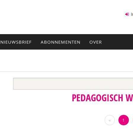
I
NIEUWSBRIEF
ABONNEMENTEN
OVER
PEDAGOGISCH 
«
1