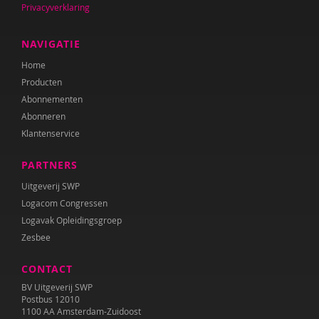
Privacyverklaring
Ester van den Boog
Caroline Boudry
NAVIGATIE
Home
Shirine Bousaid
Producten
Miranda Bron
Abonnementen
Abonneren
Helma Brouwers
Klantenservice
Marieke Bruil
PARTNERS
Arie de Bruin
Uitgeverij SWP
Logacom Congressen
Ed Buitenhek
Logavak Opleidingsgroep
Zesbee
Wouter Bulckaert
CONTACT
Theo Cappon
BV Uitgeverij SWP
Lieve Claeys
Postbus 12010
1100 AA Amsterdam-Zuidoost