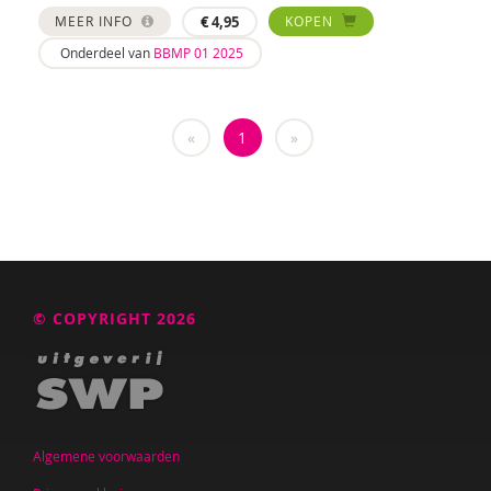
MEER INFO
€
4,95
KOPEN
Saskia van Beveren
Onderdeel van
BBMP 01 2025
Joyce Blauwhoff
Theo Blom
«
1
»
Esther Blondelle
Mascha Boelaars
Wendy Boesveld
Martin Bosma
© COPYRIGHT 2026
Sanne Bosmans
Caroline Boudry
Marieke van Boven
Algemene voorwaarden
Iris Brandsteder