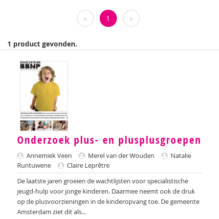
Marielle Balledux
«
1
»
Ana del Barrio Saiz
Rina Bartels
1 product gevonden.
Daniëlla Bastin
Celeste Bekkering
Joop Berding
Kim van den Berg
Nicolette van den Berg
Onderzoek plus- en plusplusgroepen
Annemiek Veen
Merel van der Wouden
Natalie
Tonny van den Berg
Runtuwene
Claire Leprêtre
Tony Bertram
De laatste jaren groeien de wachtlijsten voor specialistische
jeugd-hulp voor jonge kinderen. Daarmee neemt ook de druk
Brenda Best
op de plusvoorzieningen in de kinderopvang toe. De gemeente
Amsterdam ziet dit als...
Annemiek van Beurden