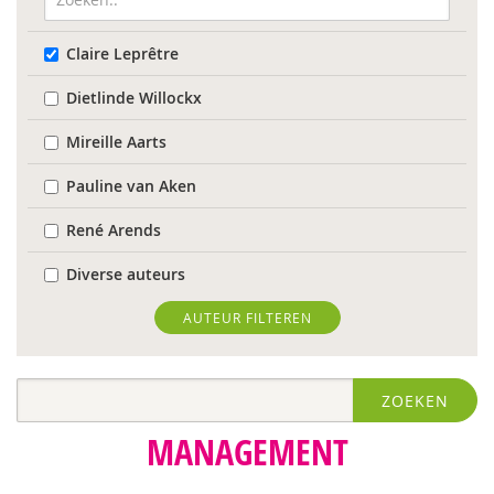
Claire Leprêtre
Dietlinde Willockx
Mireille Aarts
Pauline van Aken
René Arends
Diverse auteurs
Roli Ayutsede
AUTEUR FILTEREN
Rosalie Baan
ZOEKEN
Anne-Floor Bakker
MANAGEMENT
Pieter Paul Bakker