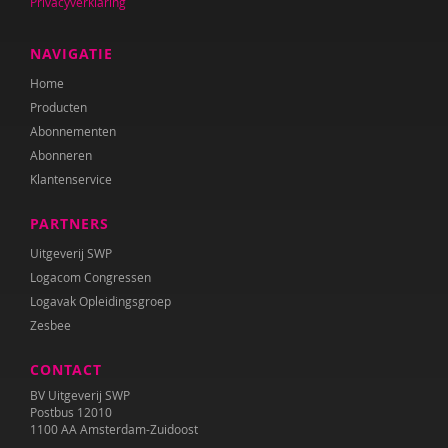
Privacyverklaring
Dirk Brants
NAVIGATIE
Merel Breedeveld
Home
Marion Breg
Producten
Abonnementen
Jan Pieter Brinkman
Abonneren
Klantenservice
Amber Broek
PARTNERS
Martine Broekhuizen
Uitgeverij SWP
Miranda Bron
Logacom Congressen
Logavak Opleidingsgroep
Jorn de Bruin
Zesbee
Ed Buitenhek
CONTACT
Wouter Bulckaert
BV Uitgeverij SWP
Postbus 12010
Jeanet Bus
1100 AA Amsterdam-Zuidoost